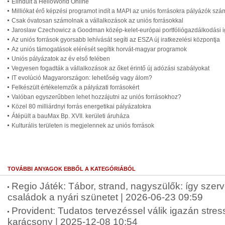
Elindult a HelloWorld Online
Milliókat érő képzési programot indít a MAPI az uniós forrásokra pályázók szá
Csak óvatosan számolnak a vállalkozások az uniós forrásokkal
Jaroslaw Czechowicz a Goodman közép-kelet-európai portfóliógazdálkodási i
Az uniós források gyorsabb lehívását segíti az ESZA új iratkezelési központja
Az uniós támogatások elérését segítik horvát-magyar programok
Uniós pályázatok az év első felében
Vegyesen fogadták a vállalkozások az őket érintő új adózási szabályokat
IT evolúció Magyarországon: lehetőség vagy álom?
Felkészült értékelemzők a pályázati forrásokért
Valóban egyszerűbben lehet hozzájutni az uniós forrásokhoz?
Közel 80 milliárdnyi forrás energetikai pályázatokra
Átépült a bauMax Bp. XVII. kerületi áruháza
Kulturális területen is megjelennek az uniós források
TOVÁBBI ANYAGOK EBBŐL A KATEGÓRIÁBÓL
Regio Játék: Tábor, strand, nagyszülők: így szer
családok a nyári szünetet | 2026-06-23 09:59
Provident: Tudatos tervezéssel válik igazán str
karácsony | 2025-12-08 10:54