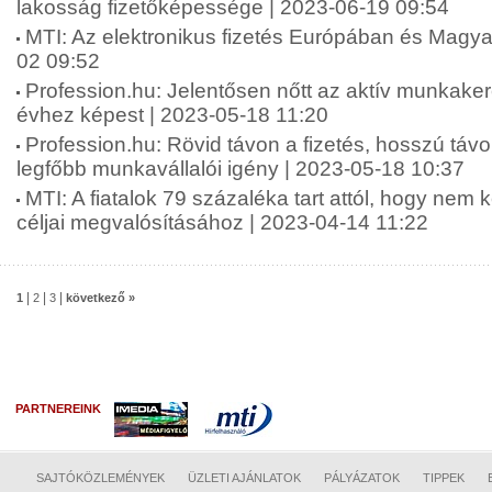
lakosság fizetőképessége | 2023-06-19 09:54
MTI: Az elektronikus fizetés Európában és Magy
02 09:52
Profession.hu: Jelentősen nőtt az aktív munkake
évhez képest | 2023-05-18 11:20
Profession.hu: Rövid távon a fizetés, hosszú táv
legfőbb munkavállalói igény | 2023-05-18 10:37
MTI: A fiatalok 79 százaléka tart attól, hogy nem 
céljai megvalósításához | 2023-04-14 11:22
|
|
|
1
2
3
következő »
PARTNEREINK
SAJTÓKÖZLEMÉNYEK
ÜZLETI AJÁNLATOK
PÁLYÁZATOK
TIPPEK