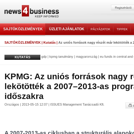
SAJTÓKÖZLEMÉNYEK
ÜZLETI AJÁNLATOK
PÁLYÁZATOK
TIPPEK
SAJTÓKÖZLEMÉNYEK
|
Kutatás
|
Az uniós források nagy részét már lekötötték a 2
gdp
|
kpmg tanulmány
|
magyarország
|
eu funds in central and
KUTATÁS
KPMG: Az uniós források nagy r
lekötötték a 2007–2013-as prog
időszakra
Országos | 2013-05-15 12:07 | ISSUES Management Tanácsadó Kft.
A 2007-2013-as ciklusban a strukturális alapok