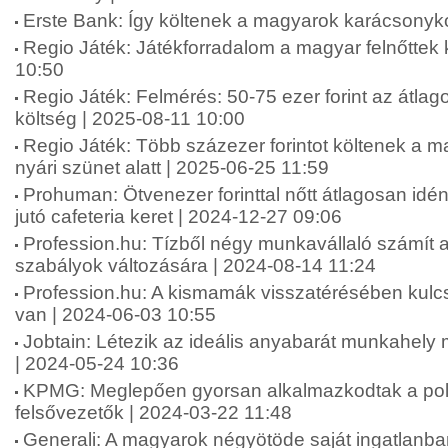
Erste Bank: Így költenek a magyarok karácsonyko
Regio Játék: Játékforradalom a magyar felnőttek
10:50
Regio Játék: Felmérés: 50-75 ezer forint az átlag
költség | 2025-08-11 10:00
Regio Játék: Több százezer forintot költenek a 
nyári szünet alatt | 2025-06-25 11:59
Prohuman: Ötvenezer forinttal nőtt átlagosan idé
jutó cafeteria keret | 2024-12-27 09:06
Profession.hu: Tízből négy munkavállaló számít 
szabályok változására | 2024-08-14 11:24
Profession.hu: A kismamák visszatérésében kul
van | 2024-06-03 10:55
Jobtain: Létezik az ideális anyabarát munkahel
| 2024-05-24 10:36
KPMG: Meglepően gyorsan alkalmazkodtak a polik
felsővezetők | 2024-03-22 11:48
Generali: A magyarok négyötöde saját ingatlanba