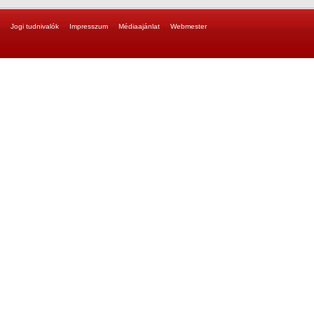
Jogi tudnivalók
Impresszum
Médiaajánlat
Webmester