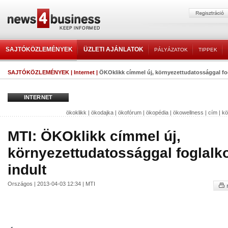
SAJTÓKÖZLEMÉNYEK
ÜZLETI AJÁNLATOK
PÁLYÁZATOK
TIPPEK
SAJTÓKÖZLEMÉNYEK
|
Internet
|
ÖKOklikk címmel új, környezettudatossággal fog
INTERNET
ökoklikk
|
ökodajka
|
ökofórum
|
ökopédia
|
ökowellness
|
cím
|
kö
MTI: ÖKOklikk címmel új,
környezettudatossággal foglalko
indult
Országos | 2013-04-03 12:34 | MTI