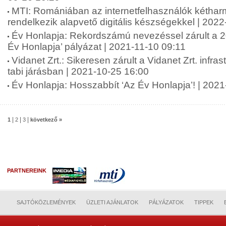
MTI: Romániában az internetfelhasználók kétha
rendelkezik alapvető digitális készségekkel | 202
Év Honlapja: Rekordszámú nevezéssel zárult a 20
Év Honlapja’ pályázat | 2021-11-10 09:11
Vidanet Zrt.: Sikeresen zárult a Vidanet Zrt. infras
tabi járásban | 2021-10-25 16:00
Év Honlapja: Hosszabbít ‘Az Év Honlapja’! | 202
|
|
|
1
2
3
következő »
PARTNEREINK
SAJTÓKÖZLEMÉNYEK
ÜZLETI AJÁNLATOK
PÁLYÁZATOK
TIPPEK