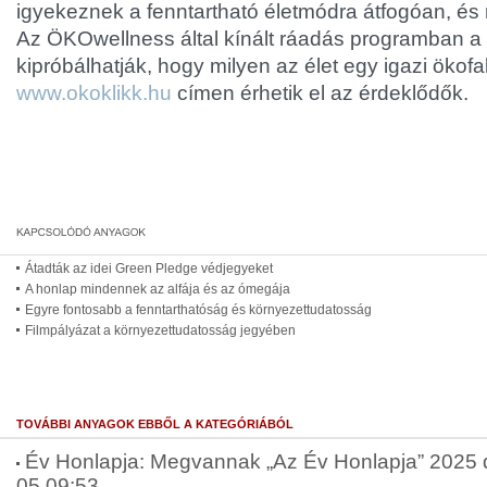
igyekeznek a fenntartható életmódra átfogóan, és 
Az ÖKOwellness által kínált ráadás programban a 
kipróbálhatják, hogy milyen az élet egy igazi ökofa
www.okoklikk.hu
címen érhetik el az érdeklődők.
Átadták az idei Green Pledge védjegyeket
A honlap mindennek az alfája és az ómegája
Egyre fontosabb a fenntarthatóság és környezettudatosság
Filmpályázat a környezettudatosság jegyében
TOVÁBBI ANYAGOK EBBŐL A KATEGÓRIÁBÓL
Év Honlapja: Megvannak „Az Év Honlapja” 2025 díj
05 09:53