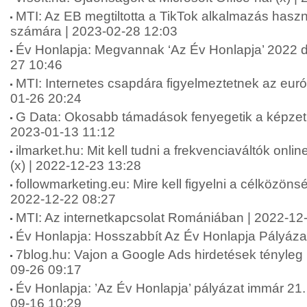
MTI: Az EB megtiltotta a TikTok alkalmazás hasz
számára | 2023-02-28 12:03
Év Honlapja: Megvannak ‘Az Év Honlapja’ 2022 díj
27 10:46
MTI: Internetes csapdára figyelmeztetnek az eur
01-26 20:24
G Data: Okosabb támadások fenyegetik a képzetl
2023-01-13 11:12
ilmarket.hu: Mit kell tudni a frekvenciaváltók onl
(x) | 2022-12-23 13:28
followmarketing.eu: Mire kell figyelni a célközönsé
2022-12-22 08:27
MTI: Az internetkapcsolat Romániában | 2022-12
Év Honlapja: Hosszabbít Az Év Honlapja Pályáza
7blog.hu: Vajon a Google Ads hirdetések tényle
09-26 09:17
Év Honlapja: ’Az Év Honlapja’ pályázat immár 21.
09-16 10:29