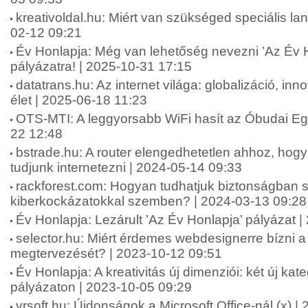
kreativoldal.hu: Miért van szükséged speciális lan
02-12 09:21
Év Honlapja: Még van lehetőség nevezni ’Az Év 
pályázatra! | 2025-10-31 17:15
datatrans.hu: Az internet világa: globalizáció, in
élet | 2025-06-18 11:23
OTS-MTI: A leggyorsabb WiFi hasít az Óbudai E
22 12:48
bstrade.hu: A router elengedhetetlen ahhoz, ho
tudjunk internetezni | 2024-05-14 09:33
rackforest.com: Hogyan tudhatjuk biztonságban 
kiberkockázatokkal szemben? | 2024-03-13 09:28
Év Honlapja: Lezárult ’Az Év Honlapja’ pályázat 
selector.hu: Miért érdemes webdesignerre bízni 
megtervezését? | 2023-10-12 09:51
Év Honlapja: A kreativitás új dimenziói: két új kat
pályázaton | 2023-10-05 09:29
vrsoft.hu: Újdonságok a Microsoft Office-nál (x) 