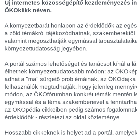
Új internetes közösségépítő kezdeményezés ind
ÖKOklikk néven.
A környezetbarát honlapon az érdeklődők az egés
a zöld témákról tájékozódhatnak, szakemberektől
valamint megoszthatják egymással tapasztalataika
környezettudatosság jegyében.
A portál számos lehetőséget és tanácsot kínál a 
élhetnek környezettudatosabb módon: az ÖKOkép
adhat a "ma" sürgető problémáinak, az ÖKOdajka 
felhasználók megtudhatják, hogy jelenleg mennyir
módon, az ÖKOfórumban konkrét témák mentén le
egymással és a téma szakembereivel a fenntartha
az ÖKOpédia cikkeiben pedig számos fogalomna
érdeklődők - részletezi az oldal közleménye.
Hosszabb cikkeknek is helyet ad a portál, amely