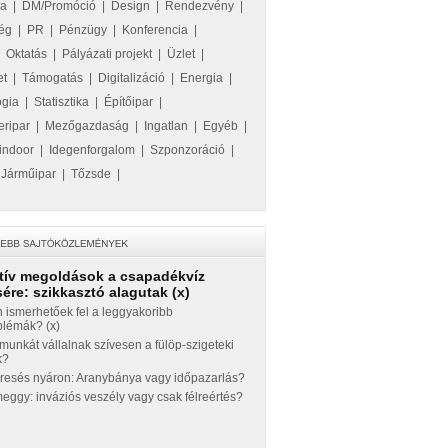
ka
|
DM/Promóció
|
Design
|
Rendezvény
|
ég
|
PR
|
Pénzügy
|
Konferencia
|
|
Oktatás
|
Pályázati projekt
|
Üzlet
|
et
|
Támogatás
|
Digitalizáció
|
Energia
|
ógia
|
Statisztika
|
Építőipar
|
eripar
|
Mezőgazdaság
|
Ingatlan
|
Egyéb
|
indoor
|
Idegenforgalom
|
Szponzoráció
|
|
Járműipar
|
Tőzsde
|
tív megoldások a csapadékvíz
ére: szikkasztó alagutak (x)
 ismerhetőek fel a leggyakoribb
blémák? (x)
munkát vállalnak szívesen a fülöp-szigeteki
k?
eresés nyáron: Aranybánya vagy időpazarlás?
ggy: inváziós veszély vagy csak félreértés?