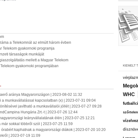
kom
 száma a Telekomnál az elmúlt három évben
r Telekom gyakornoki programja
nemzeti társaságok munkáját
iaszolgáltatás mellett a Magyar Telekom
 a Telekom gyakornoki programjában
vérplaz
L
Megol
WHC
kaerő aránya Magyarországon | 2023-08-02 11:32
i a munkavállalással kapcsolatban (x) | 2023-07-31 09:04
futballc
nítésével javítható a munkavállalói jóllét | 2023-07-27 09:28
slandCampina Hungária Zrt.-t | 2023-07-26 12:44
szőrtelen
agyarországi leányvállalatának élén | 2023-07-25 12:21
vízelve
már sokkal többről szól | 2023-07-25 11:59
dísznöv
tó órabért kaphatnak a magyarországi diákok | 2023-07-20 10:20
rekről | 2023-07-19 11:09