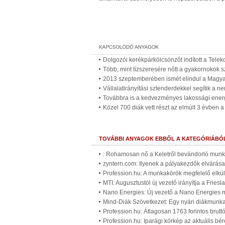
Dolgozói kerékpárkölcsönzőt indított a Tele
Több, mint tízszeresére nőtt a gyakornokok
2013 szeptemberében ismét elindul a Magya
Vállalatirányítási sztenderdekkel segítik a 
Továbbra is a kedvezményes lakossági energ
Közel 700 diák vett részt az elmúlt 3 évben
TOVÁBBI ANYAGOK EBBŐL A KATEGÓRIÁBÓ
: Rohamosan nő a Keletről bevándorló mun
zyntern.com: Ilyenek a pályakezdők elvárása
Profession.hu: A munkakörök megfelelő elkülö
MTI: Augusztustól új vezető irányítja a Frie
Nano Energies: Új vezető a Nano Energies m
Mind-Diák Szövetkezet: Egy nyári diákmunka 
Profession.hu: Átlagosan 1763 forintos brut
Profession.hu: Iparági körkép az aktuális bé