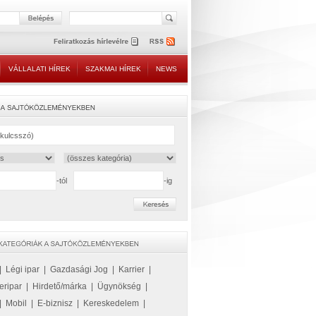
VÁLLALATI HÍREK
SZAKMAI HÍREK
NEWS
-tól
-ig
|
Légi ipar
|
Gazdasági Jog
|
Karrier
|
eripar
|
Hirdető/márka
|
Ügynökség
|
|
Mobil
|
E-biznisz
|
Kereskedelem
|