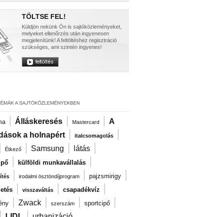
TÖLTSE FEL!
Küldjön nekünk Ön is sajtóközleményeket,
melyeket ellenőrzés után ingyenesen
megjelenítünk! A feltöltéshez regisztráció
szükséges, ami szintén ingyenes!
|
|
|
Álláskeresés
A
ma
Mastercard
|
|
dások a holnapért
italcsomagolás
|
|
|
|
Samsung
látás
Étkező
|
|
ipő
külföldi munkavállalás
|
|
|
pajzsmirigy
ítés
irodalmi ösztöndíjprogram
|
|
|
zetés
csapadékvíz
visszaváltás
|
|
|
|
Zwack
ény
sportcipő
szerszám
|
|
LIDL
urbanizáció