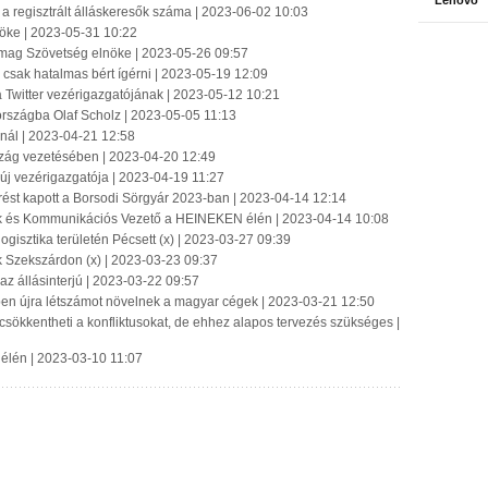
Lenovo
a regisztrált álláskeresők száma | 2023-06-02 10:03
nöke | 2023-05-31 10:22
őmag Szövetség elnöke | 2023-05-26 09:57
csak hatalmas bért ígérni | 2023-05-19 12:09
a Twitter vezérigazgatójának | 2023-05-12 10:21
rszágba Olaf Scholz | 2023-05-05 11:13
znál | 2023-04-21 12:58
rszág vezetésében | 2023-04-20 12:49
új vezérigazgatója | 2023-04-19 11:27
rést kapott a Borsodi Sörgyár 2023-ban | 2023-04-14 12:14
tok és Kommunikációs Vezető a HEINEKEN élén | 2023-04-14 10:08
ogisztika területén Pécsett (x) | 2023-03-27 09:39
 Szekszárdon (x) | 2023-03-23 09:37
 az állásinterjú | 2023-03-22 09:57
n újra létszámot növelnek a magyar cégek | 2023-03-21 12:50
 csökkentheti a konfliktusokat, de ehhez alapos tervezés szükséges |
élén | 2023-03-10 11:07