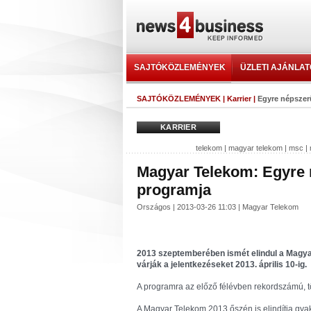
SAJTÓKÖZLEMÉNYEK
ÜZLETI AJÁNLA
SAJTÓKÖZLEMÉNYEK
|
Karrier
|
Egyre népszer
KARRIER
telekom
|
magyar telekom
|
msc
|
Magyar Telekom: Egyre 
programja
Országos | 2013-03-26 11:03 | Magyar Telekom
2013 szeptemberében ismét elindul a Magyar
várják a jelentkezéseket 2013. április 10-ig.
A programra az előző félévben rekordszámú, tö
A Magyar Telekom 2013 őszén is elindítja gyako