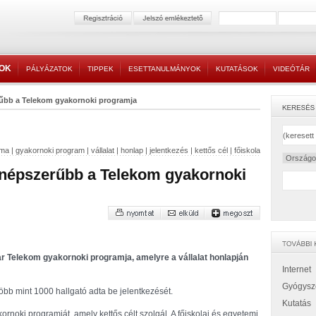
TOK
PÁLYÁZATOK
TIPPEK
ESETTANULMÁNYOK
KUTATÁSOK
VIDEÓTÁR
űbb a Telekom gyakornoki programja
ma
|
gyakornoki program
|
vállalat
|
honlap
|
jelentkezés
|
kettős cél
|
főiskola
népszerűbb a Telekom gyakornoki
 Telekom gyakornoki programja, amelyre a vállalat honlapján
Internet
Gyógysz
bb mint 1000 hallgató adta be jelentkezését.
Kutatás
rnoki programját, amely kettős célt szolgál. A főiskolai és egyetemi