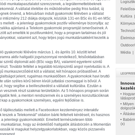
Logiszti
valódi munkatapasztalatot szerezzenek, a legrátermettebbeknek
lekomnál. A vállalat életébe és működésébe pedig friss tudást, új
Felelőss
nek örvend, a februárban indult gyakornoki félévben a vállalat
Kultúra
ási intézmény 212 diákja dolgozik, közülük 131-en BSc és 81-en MSc
s mellett - a jelenlegi gyakornokok pozitív véleménye bizonyítja: az
Környez
zaléka ajánlaná a Telekom gyakornoki programját ismerőseinek. A
Technol
tt azt emelték ki pozitívumként, hogy a program tartalmas és jól
ányokkal, valamint azt, hogy teljes jogú munkatársakként kezelik a
Élelmisz
Outdoor/
gyakornoki félévére március 1. és április 10. között lehet
Média
ogramra aktív hallgatói jogviszonnyal rendelkező, felsőoktatásban
olai szintű diplomát adó (BSc vagy BA), valamint egyetemi szintű
zt. További feltétel a legalább középszintű angol nyelvtudás is. A
ű munkaszerződést köt a vállalat, két hónapos próbaidővel. A
glaltságot jelent, rugalmas munkaidőben. A gyakornokok havi bruttó
te után széles körű béren kívüli juttatási csomaggal is bővül. A
Innova
, hogy segítse a beilleszkedést a vállalati kultúrába. Ezután a
kezelés
an vesznek részt szakmai területükön. Az 5 hónapos program során
Hogyan
allgatók felé, a mentori rendszernek és a személyes konzultációknak
látáspro
 kap a gyakornokok személyes, egyéni fejlődése is.
Milyen 
dolgozó
nő tájékoztatás mellett a Facebookon kezdeményez interaktív
Állásk
leszek a Telekomnál" oldalon bárki felteheti kérdéseit, és hasznos
, a jelenlegi gyakornokoktól. Emellett természetesen több
Babérme
(x)
lat munkatársai, hogy az érdeklődő hallgatók állásbörzén a Momentán
álhassák ki magukat helyzetgyakorlatokban, vagy közös pizzaevés
programot.