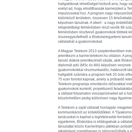
hallgatóknak lehetőséget biztosít arra, hogy 
esélyt ad, hogy elindíthassák karrierjüket a Te
impulzusokat hoz. A program nagy népszerűség
különböző területein, összesen 15 felsőoktat
képzésen tanulnak. A sikert - a nagy érdeklődé
elégedettségi felmérésben részt vevők 98 szá
felmérésben résztvevő gyakornokok többek közö
összeegyeztethető a főiskolai/egyetemi tanulm
vállalatnál a gyakornokokat.
A Magyar Telekom 2013 szeptemberében induló 
jelentkezni a karrier.telekom.hu oldalon. A pr
tanuló diákok jelentkezését várják, akik főisk
diplomát adó (MSc és MA) képzésen vesznek rés
gyakornokokkal részmunkaidős, határozott idej
hallgatók számára a program heti 20 órás elfo
75 ezer forintot kapnak, amely a próbaidő letel
Telekom programja orientációs időszakkal indul
gyakornokok konkrét, projektszerű feladatokb
a vállalat folyamatos visszajelzéseket ad a h
köszönhetően pedig különösen nagy figyelmet
A Telekom a saját vállalati honlapján megjele
kommunikációt az érdeklődőkkel. A "Gyakornok 
tanácsokat is kaphat a leghitelesebb forrásból
egyetemre, főiskolára is ellátogatnak a válla
társulattal közös KarrierImpro játékban prób
alkalmával személyesen is népszerűsítsék a 