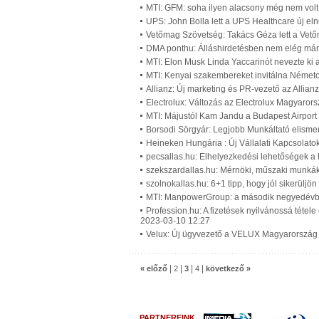
MTI: GFM: soha ilyen alacsony még nem volt 
UPS: John Bolla lett a UPS Healthcare új el
Vetőmag Szövetség: Takács Géza lett a Vet
DMA ponthu: Álláshirdetésben nem elég már 
MTI: Elon Musk Linda Yaccarinót nevezte ki 
MTI: Kenyai szakembereket invitálna Németo
Allianz: Új marketing és PR-vezető az Allian
Electrolux: Változás az Electrolux Magyaro
MTI: Májustól Kam Jandu a Budapest Airport 
Borsodi Sörgyár: Legjobb Munkáltató elisme
Heineken Hungária : Új Vállalati Kapcsola
pecsallas.hu: Elhelyezkedési lehetőségek a l
szekszardallas.hu: Mérnöki, műszaki munkák
szolnokallas.hu: 6+1 tipp, hogy jól sikerüljön
MTI: ManpowerGroup: a második negyedévbe
Profession.hu: A fizetések nyilvánossá tétele
2023-03-10 12:27
Velux: Új ügyvezető a VELUX Magyarország 
|
|
|
|
« előző
2
3
4
következő »
PARTNEREINK