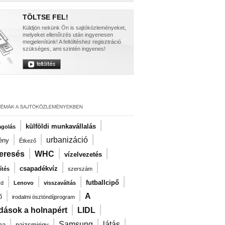
TÖLTSE FEL!
Küldjön nekünk Ön is sajtóközleményeket,
melyeket ellenőrzés után ingyenesen
megjelenítünk! A feltöltéshez regisztráció
szükséges, ami szintén ingyenes!
|
|
külföldi munkavállalás
agolás
|
|
|
urbanizáció
ény
Étkező
|
|
|
eresés
WHC
vízelvezetés
|
|
|
csapadékvíz
ítés
szerszám
|
|
|
|
futballcipő
rd
Lenovo
visszaváltás
|
|
A
ő
irodalmi ösztöndíjprogram
|
|
dások a holnapért
LIDL
|
|
|
|
Samsung
látás
ma
pajzsmirigy