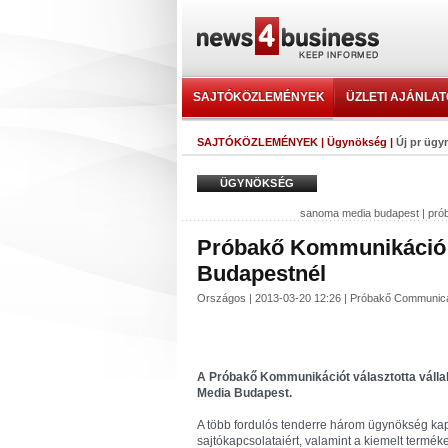
SAJTÓKÖZLEMÉNYEK
ÜZLETI AJÁNLA
SAJTÓKÖZLEMÉNYEK
|
Ügynökség
|
Új pr üg
ÜGYNÖKSÉG
sanoma media budapest
|
pró
Próbakő Kommunikáció:
Budapestnél
Országos | 2013-03-20 12:26 | Próbakő Communi
A Próbakő Kommunikációt választotta válla
Media Budapest.
A több fordulós tenderre három ügynökség kapo
sajtókapcsolataiért, valamint a kiemelt term