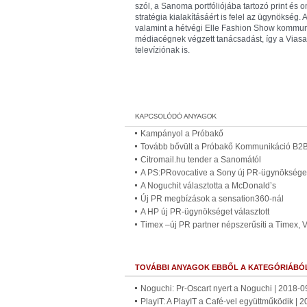
szól, a Sanoma portfóliójába tartozó print és
stratégia kialakításáért is felel az ügynökség
valamint a hétvégi Elle Fashion Show kommun
médiacégnek végzett tanácsadást, így a Viasa
televíziónak is.
Kampányol a Próbakő
Tovább bővült a Próbakő Kommunikáció B2B
Citromail.hu tender a Sanomától
A PS:PRovocative a Sony új PR-ügynöksége
A Noguchit választotta a McDonald’s
Új PR megbízások a sensation360-nál
A HP új PR-ügynökséget választott
Timex –új PR partner népszerűsíti a Timex, 
TOVÁBBI ANYAGOK EBBŐL A KATEGÓRIÁBÓ
Noguchi: Pr-Oscart nyert a Noguchi | 2018-0
PlayIT: A PlayIT a Café-vel együttműködik | 