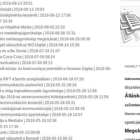
 | 2018-09-12 20:01
zását | 2018-09-12 19:02
zösségimédia-tenderét | 2018-09-12 17:08
07 10:34
 az Adaptive Media | 2018-09-03 21:02
rtners marketingügynöksége | 2018-08-28 15:31
lis médiaügynökségi megbízását | 2018-08-28 09:38
választott az IKO Digital | 2018-08-14 15:39
 és a Be Social | 2018-07-18 21:07
t a Coca-Cola | 2018-07-09 08:24
munications | 2018-07-04 09:13
íti közép- és kelet-európai jelenlétét a Growww Digital | 2018-06-
a RIFT eSports szolgálatában | 2018-06-18 07:26
italcsom
 kommunikációs partneréül | 2018-05-31 08:34
dísznöv
 a világ leghatékonyabb ügynöksége | 2018-05-28 12:06
Állásk
ja 2018-as versenynevezési költségvetését | 2018-05-28 11:09
 kommunikációs tenderét | 2018-05-28 09:31
szőrtelen
új márkájának kommunikációját | 2018-05-23 08:39
Masterca
j kommunikációs ügynöksége | 2018-05-18 14:07
ja a Mediator | 2018-05-18 10:39
sportcip
5-15 17:36
Megol
Bank | 2018-05-15 09:08
get választott a Borsodi | 2018-05-15 06:10
vérplaz