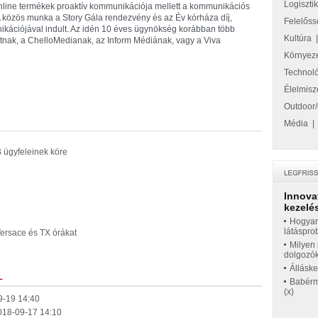
Logiszti
 online termékek proaktív kommunikációja mellett a kommunikációs
. A közös munka a Story Gála rendezvény és az Év kórháza díj,
Felelőss
ikációjával indult. Az idén 10 éves ügynökség korábban több
Kultúra
tnak, a ChelloMedianak, az Inform Médiának, vagy a Viva
Környez
Technol
Élelmisz
Outdoor/
Média
 ügyfeleinek köre
Innova
kezelés
Hogyan
látáspro
Versace és TX órákat
Milyen 
dolgozó
Állásk
L
Babérme
(x)
9-19 14:40
2018-09-17 14:10