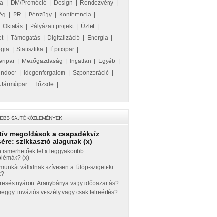
ka
|
DM/Promóció
|
Design
|
Rendezvény
|
ég
|
PR
|
Pénzügy
|
Konferencia
|
|
Oktatás
|
Pályázati projekt
|
Üzlet
|
et
|
Támogatás
|
Digitalizáció
|
Energia
|
ógia
|
Statisztika
|
Építőipar
|
eripar
|
Mezőgazdaság
|
Ingatlan
|
Egyéb
|
indoor
|
Idegenforgalom
|
Szponzoráció
|
|
Járműipar
|
Tőzsde
|
tív megoldások a csapadékvíz
ére: szikkasztó alagutak (x)
 ismerhetőek fel a leggyakoribb
blémák? (x)
munkát vállalnak szívesen a fülöp-szigeteki
k?
eresés nyáron: Aranybánya vagy időpazarlás?
ggy: inváziós veszély vagy csak félreértés?