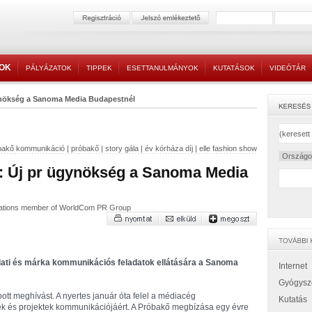
TOK
PÁLYÁZATOK
TIPPEK
ESETTANULMÁNYOK
KUTATÁSOK
VIDEÓTÁR
ynökség a Sanoma Media Budapestnél
bakő kommunikáció
|
próbakő
|
story gála
|
év kórháza díj
|
elle fashion show
 Új pr ügynökség a Sanoma Media
cations member of WorldCom PR Group
lati és márka kommunikációs feladatok ellátására a Sanoma
Internet
Gyógysz
tt meghívást. A nyertes január óta felel a médiacég
Kutatás
ékek és projektek kommunikációjáért. A Próbakő megbízása egy évre