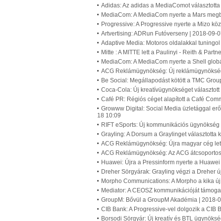
Adidas: Az adidas a MediaComot választotta
MediaCom: A MediaCom nyerte a Mars megbí
Progressive: A Progressive nyerte a Mizo kö
Artvertising: ADRun Futóverseny | 2018-09-
Adaptive Media: Motoros oldalakkal tuningol
Mitte : A MITTE lett a Paulinyi - Reith & Pa
MediaCom: A MediaCom nyerte a Shell globá
ACG Reklámügynökség: Új reklámügynökséget 
Be Social: Megállapodást kötött a TMC Group
Coca-Cola: Új kreatívügynökséget választot
Café PR: Régiós céget alapított a Café Com
Growww Digital: Social Media üzletággal erős
18 10:09
RIFT eSports: Új kommunikációs ügynökség 
Grayling: A Dorsum a Graylinget választotta
ACG Reklámügynökség: Újra magyar cég lett
ACG Reklámügynökség: Az ACG átcsoportosít
Huawei: Újra a Pressinform nyerte a Huawei
Dreher Sörgyárak: Grayling végzi a Dreher 
Morpho Communications: A Morpho a kika ú
Mediator: A CEOSZ kommunikációját támogat
GroupM: Bővül a GroupM Akadémia | 2018-0
CIB Bank: A Progressive-vel dolgozik a CIB 
Borsodi Sörgyár: Új kreatív és BTL ügynöksé