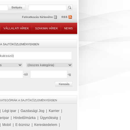
VÁLLALATI HÍREK
SZAKMAI HÍREK
NEWS
-tól
-ig
|
Légi ipar
|
Gazdasági Jog
|
Karrier
|
eripar
|
Hirdető/márka
|
Ügynökség
|
|
Mobil
|
E-biznisz
|
Kereskedelem
|