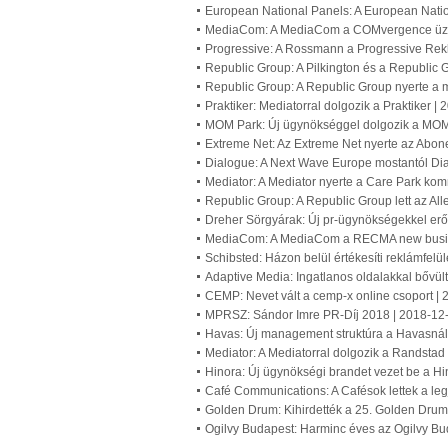
European National Panels: A European Nation
MediaCom: A MediaCom a COMvergence üzlets
Progressive: A Rossmann a Progressive Rek
Republic Group: A Pilkington és a Republic 
Republic Group: A Republic Group nyerte a 
Praktiker: Mediatorral dolgozik a Praktiker |
MOM Park: Új ügynökséggel dolgozik a MOM
Extreme Net: Az Extreme Net nyerte az Abone
Dialogue: A Next Wave Europe mostantól Di
Mediator: A Mediator nyerte a Care Park ko
Republic Group: A Republic Group lett az Al
Dreher Sörgyárak: Új pr-ügynökségekkel erő
MediaCom: A MediaCom a RECMA new busines
Schibsted: Házon belül értékesíti reklámfelü
Adaptive Media: Ingatlanos oldalakkal bővült
CEMP: Nevet vált a cemp-x online csoport |
MPRSZ: Sándor Imre PR-Díj 2018 | 2018-12
Havas: Új management struktúra a Havasnál
Mediator: A Mediatorral dolgozik a Randstad
Hinora: Új ügynökségi brandet vezet be a Hi
Café Communications: A Cafésok lettek a le
Golden Drum: Kihirdették a 25. Golden Drum-
Ogilvy Budapest: Harminc éves az Ogilvy Bu