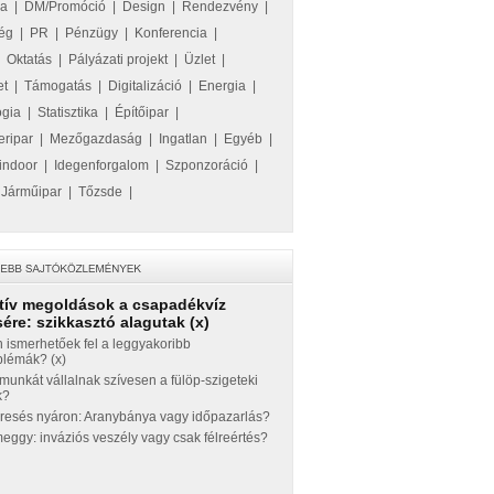
ka
|
DM/Promóció
|
Design
|
Rendezvény
|
ég
|
PR
|
Pénzügy
|
Konferencia
|
|
Oktatás
|
Pályázati projekt
|
Üzlet
|
et
|
Támogatás
|
Digitalizáció
|
Energia
|
ógia
|
Statisztika
|
Építőipar
|
eripar
|
Mezőgazdaság
|
Ingatlan
|
Egyéb
|
indoor
|
Idegenforgalom
|
Szponzoráció
|
|
Járműipar
|
Tőzsde
|
tív megoldások a csapadékvíz
ére: szikkasztó alagutak (x)
 ismerhetőek fel a leggyakoribb
blémák? (x)
munkát vállalnak szívesen a fülöp-szigeteki
k?
eresés nyáron: Aranybánya vagy időpazarlás?
ggy: inváziós veszély vagy csak félreértés?