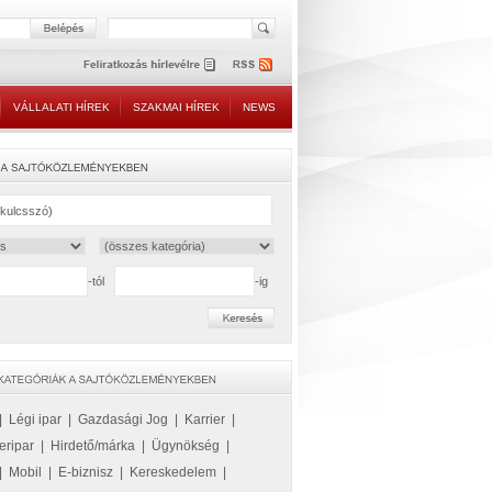
VÁLLALATI HÍREK
SZAKMAI HÍREK
NEWS
-tól
-ig
|
Légi ipar
|
Gazdasági Jog
|
Karrier
|
eripar
|
Hirdető/márka
|
Ügynökség
|
|
Mobil
|
E-biznisz
|
Kereskedelem
|