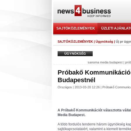
SAJTÓKÖZLEMÉNYEK
ÜZLETI AJÁNLA
SAJTÓKÖZLEMÉNYEK
|
Ügynökség
|
Új pr üg
ÜGYNÖKSÉG
sanoma media budapest
|
pró
Próbakő Kommunikáció:
Budapestnél
Országos | 2013-03-20 12:26 | Próbakő Communi
A Próbakő Kommunikációt választotta válla
Media Budapest.
A több fordulós tenderre három ügynökség kapo
sajtókapcsolataiért, valamint a kiemelt term