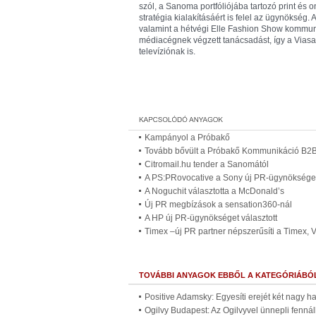
szól, a Sanoma portfóliójába tartozó print és
stratégia kialakításáért is felel az ügynökség
valamint a hétvégi Elle Fashion Show kommun
médiacégnek végzett tanácsadást, így a Viasa
televíziónak is.
Kampányol a Próbakő
Tovább bővült a Próbakő Kommunikáció B2B
Citromail.hu tender a Sanomától
A PS:PRovocative a Sony új PR-ügynöksége
A Noguchit választotta a McDonald’s
Új PR megbízások a sensation360-nál
A HP új PR-ügynökséget választott
Timex –új PR partner népszerűsíti a Timex, 
TOVÁBBI ANYAGOK EBBŐL A KATEGÓRIÁBÓ
Positive Adamsky: Egyesíti erejét két nagy 
Ogilvy Budapest: Az Ogilvyvel ünnepli fennál