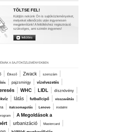
TÖLTSE FEL!
Küldjön nekünk Ön is sajtóközleményeket,
melyeket ellenőrzés után ingyenesen
megjelenítünk! A feltöltéshez regisztráció
szükséges, ami szintén ingyenes!
|
|
|
|
Zwack
ő
Étkező
szerszám
|
|
|
pajzsmirigy
vízelvezetés
ítés
|
|
|
|
eresés
WHC
LIDL
dísznövény
|
|
|
|
látás
kvíz
futballcipő
visszaváltás
|
|
|
ma
italcsomagolás
Lenovo
irodalmi
|
A Megoldások a
program
|
|
|
ért
urbanizáció
Mastercard
|
ng
külföldi munkavállalás