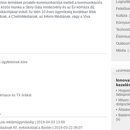
Logiszti
 online termékek proaktív kommunikációja mellett a kommunikációs
. A közös munka a Story Gála rendezvény és az Év kórháza díj,
Felelőss
ikációjával indult. Az idén 10 éves ügynökség korábban több
Kultúra
tnak, a ChelloMedianak, az Inform Médiának, vagy a Viva
Környez
Technol
Élelmisz
Outdoor/
Média
 ügyfeleinek köre
Innova
kezelés
Hogyan
látáspro
Versace és TX órákat
Milyen 
dolgozó
Állásk
L
Babérme
(x)
hazai reklámügynökség | 2019-04-03 13:00
lásának 60. évfordulóját a Barbie | 2019-03-21 06:07