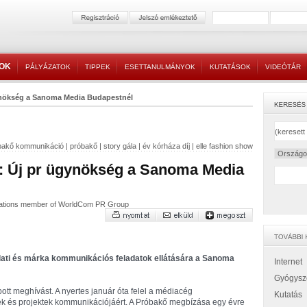
TOK
PÁLYÁZATOK
TIPPEK
ESETTANULMÁNYOK
KUTATÁSOK
VIDEÓTÁR
ynökség a Sanoma Media Budapestnél
bakő kommunikáció
|
próbakő
|
story gála
|
év kórháza díj
|
elle fashion show
 Új pr ügynökség a Sanoma Media
cations member of WorldCom PR Group
lati és márka kommunikációs feladatok ellátására a Sanoma
Internet
Gyógysz
tt meghívást. A nyertes január óta felel a médiacég
Kutatás
ékek és projektek kommunikációjáért. A Próbakő megbízása egy évre