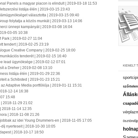
al Panels a magyar piacon is elindult | 2019-03-18 11:53
zerzési listája élén | 2019-03-15 23:43
lámügynökséget választotta | 2019-03-15 09:40
Group folytatja a közös munkát | 2019-03-13 14:06
merci ünnepi kampányát | 2019-03-08 16:04
 2019-03-05 10:38
 Park | 2019-02-27 11:04
tt tendert | 2019-02-25 23:19
alogue Creative Company | 2019-02-25 18:00
mmunikációs tenderét | 2019-02-15 16:40
lee lead ügynöksége | 2019-02-12 07:01
sít a Dreher | 2019-02-08 13:10
s listája élén | 2019-01-29 22:36
sportcip
leteit a Schibsted | 2019-01-23 15:21
 az Adaptive Media portfóliója | 2019-01-11 15:31
szőrtelen
 2018-12-14 16:38
Állásk
-07 15:48
 | 2018-11-29 21:02
csapadé
 | 2018-11-14 12:35
vérplaz
nora | 2018-11-08 21:26
gjobbak az idei Young Drummers-en | 2018-11-05 17:05
ösztöndíj
díj nyerteseit | 2018-10-30 10:05
holnap
dapest | 2018-10-17 18:50
Samsu