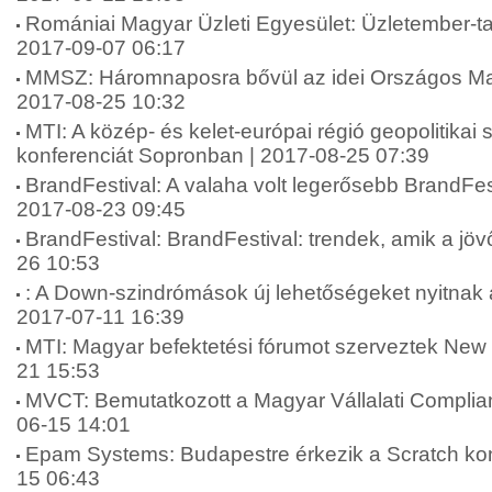
Romániai Magyar Üzleti Egyesület: Üzletember-ta
2017-09-07 06:17
MMSZ: Háromnaposra bővül az idei Országos Mar
2017-08-25 10:32
MTI: A közép- és kelet-európai régió geopolitikai 
konferenciát Sopronban | 2017-08-25 07:39
BrandFestival: A valaha volt legerősebb BrandFest
2017-08-23 09:45
BrandFestival: BrandFestival: trendek, amik a jövő
26 10:53
: A Down-szindrómások új lehetőségeket nyitnak 
2017-07-11 16:39
MTI: Magyar befektetési fórumot szerveztek New 
21 15:53
MVCT: Bemutatkozott a Magyar Vállalati Complia
06-15 14:01
Epam Systems: Budapestre érkezik a Scratch kon
15 06:43