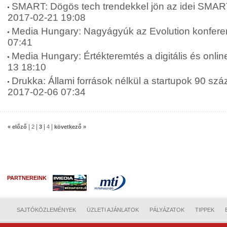
SMART: Dögös tech trendekkel jön az idei SMART
2017-02-21 19:08
Media Hungary: Nagyágyúk az Evolution konfere
07:41
Media Hungary: Értékteremtés a digitális és onlin
13 18:10
Drukka: Állami források nélkül a startupok 90 szá
2017-02-06 07:34
|
|
|
|
« előző
2
3
4
következő »
PARTNEREINK
SAJTÓKÖZLEMÉNYEK
ÜZLETI AJÁNLATOK
PÁLYÁZATOK
TIPPEK