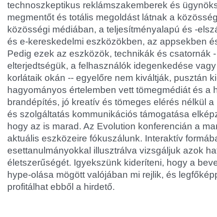
technoszkeptikus reklámszakemberek és ügynöksé
megmentőt és totális megoldást látnak a közössé
közösségi médiában, a teljesítményalapú és -els
és e-kereskedelmi eszközökben, az appsekben é
Pedig ezek az eszközök, technikák és csatornák -
elterjedtségük, a felhasználók idegenkedése vagy
korlátaik okán -- egyelőre nem kiváltják, pusztán k
hagyományos értelemben vett tömegmédiát és a hi
brandépítés, jó kreatív és tömeges elérés nélkül a
és szolgáltatás kommunikációs támogatása elképze
hogy az is marad. Az Evolution konferencián a mar
aktuális eszközeire fókuszálunk. Interaktív formában
esettanulmányokkal illusztrálva vizsgáljuk azok h
életszerűségét. Igyekszünk kideríteni, hogy a bev
hype-olása mögött valójában mi rejlik, és legfőkép
profitálhat ebből a hirdető.