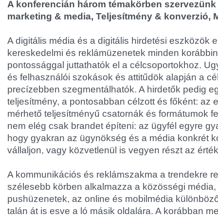
A konferencián három témakörben szervezünk s
marketing & media, Teljesítmény & konverzió, 
A digitális média és a digitális hirdetési eszközök 
kereskedelmi és reklámüzenetek minden korábbi
pontossággal juttathatók el a célcsoportokhoz. Ug
és felhasználói szokások és attitűdök alapján a cé
precízebben szegmentálhatók. A hirdetők pedig e
teljesítmény, a pontosabban célzott és főként: az
mérhető teljesítményű csatornák és formátumok fe
nem elég csak brandet építeni: az ügyfél egyre gy
hogy gyakran az ügynökség és a média konkrét ko
vállaljon, vagy közvetlenül is vegyen részt az érté
A kommunikációs és reklámszakma a trendekre r
szélesebb körben alkalmazza a közösségi média,
pushüzenetek, az online és mobilmédia különböző 
talán át is esve a ló másik oldalára. A korábban 