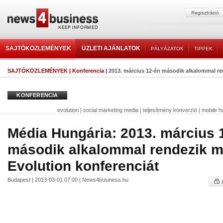
SAJTÓKÖZLEMÉNYEK
ÜZLETI AJÁNLATOK
PÁLYÁZATOK
TIPPEK
SAJTÓKÖZLEMÉNYEK
|
Konferencia
|
2013. március 12-én második alkalommal re
KONFERENCIA
evolution
|
social marketing media
|
teljesítmény konverzió
|
mobile h
Média Hungária: 2013. március 
második alkalommal rendezik m
Evolution konferenciát
Budapest | 2013-03-01 07:00 | News4business.hu