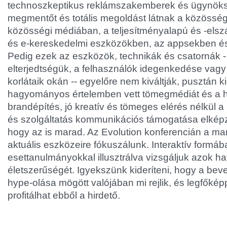
technoszkeptikus reklámszakemberek és ügynöksé
megmentőt és totális megoldást látnak a közössé
közösségi médiában, a teljesítményalapú és -els
és e-kereskedelmi eszközökben, az appsekben é
Pedig ezek az eszközök, technikák és csatornák -
elterjedtségük, a felhasználók idegenkedése vagy
korlátaik okán -- egyelőre nem kiváltják, pusztán k
hagyományos értelemben vett tömegmédiát és a hi
brandépítés, jó kreatív és tömeges elérés nélkül a
és szolgáltatás kommunikációs támogatása elképze
hogy az is marad. Az Evolution konferencián a mar
aktuális eszközeire fókuszálunk. Interaktív formában
esettanulmányokkal illusztrálva vizsgáljuk azok h
életszerűségét. Igyekszünk kideríteni, hogy a bev
hype-olása mögött valójában mi rejlik, és legfőkép
profitálhat ebből a hirdető.