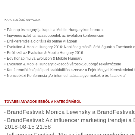
Pár nap és megnyitja kapuit a Mobile Hungary konferencia
Ingyenes üzleti tanácsadópontok az Evolution konferencián
Értékteremtés a digitális és online világban
Evolution & Mobile Hungary 2016: Napi átlag másfél órát lógunk a Facebook-
Erről szól az Evolution & Mobile Hungary 2016
Egy hónap múlva Evolution & Mobile Hungary
Evolution & Mobile Hungary: okosodó városok, dübörgő reklámtőzsde
Konferenciát és építőipari szakkiállítást szervez a Fejér Megyei Kereskedelmi
Nemzetközi Konferencia „Az internet hatása a gyermekekre és fiatalokra”
TOVÁBBI ANYAGOK EBBŐL A KATEGÓRIÁBÓL
BrandFestival: Monica Lewinsky a BrandFestival
BrandFestival: Az influencer marketing trendjei a 
2018-08-15 21:58
Influencer Festival: Jön az influencer marketing c