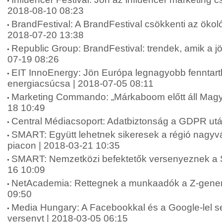
2018-08-10 08:23
BrandFestival: A BrandFestival csökkenti az ökol
2018-07-20 13:38
Republic Group: BrandFestival: trendek, amik a jö
07-19 08:26
EIT InnoEnergy: Jön Európa legnagyobb fenntart
energiacsúcsa | 2018-07-05 08:11
Marketing Commando: „Márkaboom előtt áll Magy
18 10:49
Central Médiacsoport: Adatbiztonság a GDPR utá
SMART: Együtt lehetnek sikeresek a régió nagyvá
piacon | 2018-03-21 10:35
SMART: Nemzetközi befektetők versenyeznek a
16 10:09
NetAcademia: Rettegnek a munkaadók a Z-generá
09:50
Media Hungary: A Facebookkal és a Google-lel se
versenyt | 2018-03-05 06:15