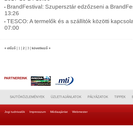
BrandFestival: Szupersztár edzőzseni a BrandFes
13:26
TESCO: A termelők és a szállítók közötti kapcsola
07:00
|
|
|
|
« előző
1
2
3
következő »
PARTNEREINK
SAJTÓKÖZLEMÉNYEK
ÜZLETI AJÁNLATOK
PÁLYÁZATOK
TIPPEK
Jogi tudnivalók
Impresszum
Médiaajánlat
Webmester