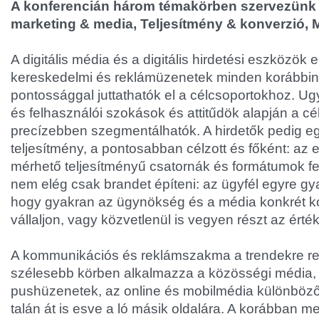
A konferencián három témakörben szervezünk s
marketing & media, Teljesítmény & konverzió, 
A digitális média és a digitális hirdetési eszközök 
kereskedelmi és reklámüzenetek minden korábbi
pontossággal juttathatók el a célcsoportokhoz. Ug
és felhasználói szokások és attitűdök alapján a cé
precízebben szegmentálhatók. A hirdetők pedig e
teljesítmény, a pontosabban célzott és főként: az
mérhető teljesítményű csatornák és formátumok fe
nem elég csak brandet építeni: az ügyfél egyre gy
hogy gyakran az ügynökség és a média konkrét ko
vállaljon, vagy közvetlenül is vegyen részt az érté
A kommunikációs és reklámszakma a trendekre r
szélesebb körben alkalmazza a közösségi média,
pushüzenetek, az online és mobilmédia különböző 
talán át is esve a ló másik oldalára. A korábban 