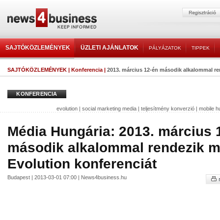
SAJTÓKÖZLEMÉNYEK
ÜZLETI AJÁNLATOK
PÁLYÁZATOK
TIPPEK
SAJTÓKÖZLEMÉNYEK
|
Konferencia
|
2013. március 12-én második alkalommal re
KONFERENCIA
evolution
|
social marketing media
|
teljesítmény konverzió
|
mobile h
Média Hungária: 2013. március 
második alkalommal rendezik m
Evolution konferenciát
Budapest | 2013-03-01 07:00 | News4business.hu