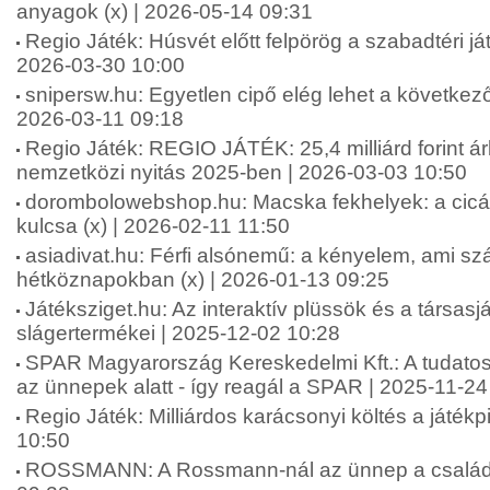
anyagok (x) | 2026-05-14 09:31
Regio Játék: Húsvét előtt felpörög a szabadtéri ját
2026-03-30 10:00
snipersw.hu: Egyetlen cipő elég lehet a következő
2026-03-11 09:18
Regio Játék: REGIO JÁTÉK: 25,4 milliárd forint á
nemzetközi nyitás 2025-ben | 2026-03-03 10:50
dorombolowebshop.hu: Macska fekhelyek: a cic
kulcsa (x) | 2026-02-11 11:50
asiadivat.hu: Férfi alsónemű: a kényelem, ami sz
hétköznapokban (x) | 2026-01-13 09:25
Játéksziget.hu: Az interaktív plüssök és a társas
slágertermékei | 2025-12-02 10:28
SPAR Magyarország Kereskedelmi Kft.: A tudatos
az ünnepek alatt - így reagál a SPAR | 2025-11-24
Regio Játék: Milliárdos karácsonyi költés a játék
10:50
ROSSMANN: A Rossmann-nál az ünnep a családró