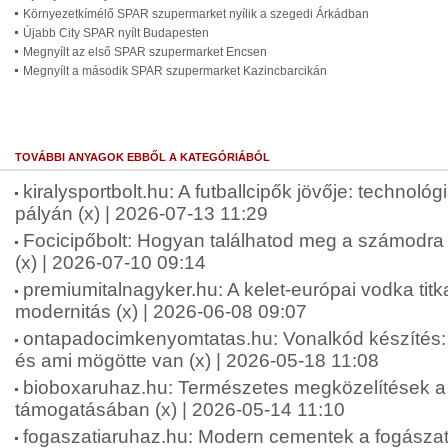
Környezetkímélő SPAR szupermarket nyílik a szegedi Árkádban
Újabb City SPAR nyílt Budapesten
Megnyílt az első SPAR szupermarket Encsen
Megnyílt a második SPAR szupermarket Kazincbarcikán
TOVÁBBI ANYAGOK EBBŐL A KATEGÓRIÁBÓL
kiralysportbolt.hu: A futballcipők jövője: technológ
pályán (x) | 2026-07-13 11:29
Focicipőbolt: Hogyan találhatod meg a számodra 
(x) | 2026-07-10 09:14
premiumitalnagyker.hu: A kelet-európai vodka tit
modernitás (x) | 2026-06-08 09:07
ontapadocimkenyomtatas.hu: Vonalkód készíté
és ami mögötte van (x) | 2026-05-18 11:08
bioboxaruhaz.hu: Természetes megközelítések a f
támogatásában (x) | 2026-05-14 11:10
fogaszatiaruhaz.hu: Modern cementek a fogásza