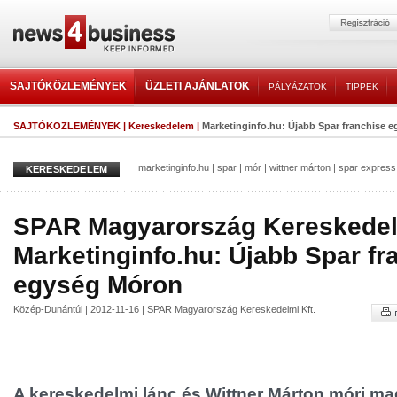
SAJTÓKÖZLEMÉNYEK
ÜZLETI AJÁNLATOK
PÁLYÁZATOK
TIPPEK
SAJTÓKÖZLEMÉNYEK
|
Kereskedelem
|
Marketinginfo.hu: Újabb Spar franchise 
marketinginfo.hu
|
spar
|
mór
|
wittner márton
|
spar express
KERESKEDELEM
SPAR Magyarország Kereskedelm
Marketinginfo.hu: Újabb Spar fr
egység Móron
Közép-Dunántúl | 2012-11-16 | SPAR Magyarország Kereskedelmi Kft.
A kereskedelmi lánc és Wittner Márton móri m