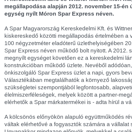
megállapodása alapján 2012. november 15-én ú
egység nyílt Móron Spar Express néven.
A Spar Magyarország Kereskedelmi Kft. és Wittner
kiskereskedő közötti megállapodás értelmében a v
100 négyzetméter eladóterű üzlethelyiségében 2
Spar Express néven működő bolt nyitott. A 2012.
megnyílt egységet követően ez a kereskedelmi lá
konstrukcióban működő üzlete. Nevéből adódóan, 
önkiszolgáló Spar Express üzlet a napi, gyors bevá
Választékában megtalálhatók a környező lakossá
szükségletei szempontjából legfontosabb, alapvet
élelmiszerféleségek, melyek között a partner-meg
elérhetők a Spar márkatermékei is - adta hírül a v
A kölcsönös előnyökön alapuló együttműködés ré
váltak elérhetővé a fogyasztók számára a vállalat s
Ugyanakkor mindazon előnyök, melyekkel a család