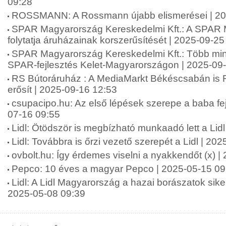
09:28
ROSSMANN: A Rossmann újabb elismerései | 20
SPAR Magyarország Kereskedelmi Kft.: A SPAR
folytatja áruházainak korszerűsítését | 2025-09-25
SPAR Magyarország Kereskedelmi Kft.: Több mint 2
SPAR-fejlesztés Kelet-Magyarországon | 2025-09
RS Bútoráruház : A MediaMarkt Békéscsabán is 
erősít | 2025-09-16 12:53
csupacipo.hu: Az első lépések szerepe a baba fej
07-16 09:55
Lidl: Ötödször is megbízható munkaadó lett a Lid
Lidl: Továbbra is őrzi vezető szerepét a Lidl | 20
ovbolt.hu: Így érdemes viselni a nyakkendőt (x) 
Pepco: 10 éves a magyar Pepco | 2025-05-15 09
Lidl: A Lidl Magyarország a hazai borászatok siker
2025-05-08 09:39