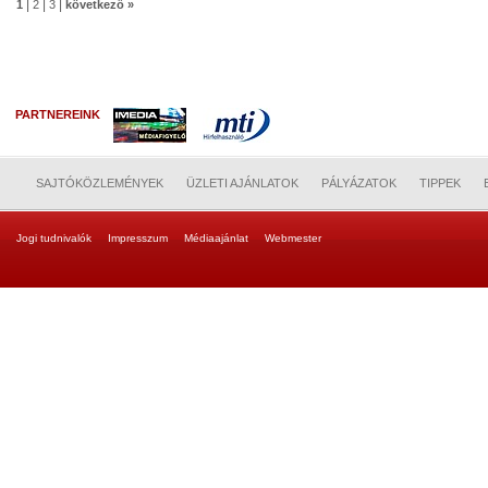
|
|
|
1
2
3
következő »
PARTNEREINK
SAJTÓKÖZLEMÉNYEK
ÜZLETI AJÁNLATOK
PÁLYÁZATOK
TIPPEK
Jogi tudnivalók
Impresszum
Médiaajánlat
Webmester