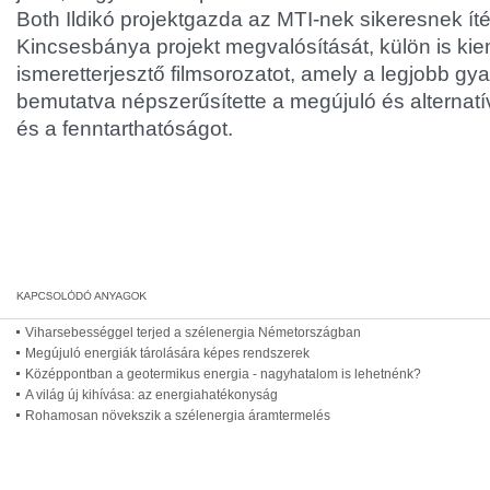
Both Ildikó projektgazda az MTI-nek sikeresnek ít
Kincsesbánya projekt megvalósítását, külön is kie
ismeretterjesztő filmsorozatot, amely a legjobb gya
bemutatva népszerűsítette a megújuló és alternatí
és a fenntarthatóságot.
Viharsebességgel terjed a szélenergia Németországban
Megújuló energiák tárolására képes rendszerek
Középpontban a geotermikus energia - nagyhatalom is lehetnénk?
A világ új kihívása: az energiahatékonyság
Rohamosan növekszik a szélenergia áramtermelés