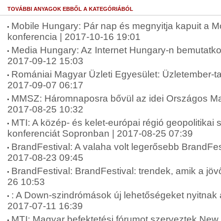
TOVÁBBI ANYAGOK EBBŐL A KATEGÓRIÁBÓL
Mobile Hungary: Pár nap és megnyitja kapuit a M
konferencia | 2017-10-16 19:01
Media Hungary: Az Internet Hungary-n bemutatkoz
2017-09-12 15:03
Romániai Magyar Üzleti Egyesület: Üzletember-ta
2017-09-07 06:17
MMSZ: Háromnaposra bővül az idei Országos Mar
2017-08-25 10:32
MTI: A közép- és kelet-európai régió geopolitikai 
konferenciát Sopronban | 2017-08-25 07:39
BrandFestival: A valaha volt legerősebb BrandFest
2017-08-23 09:45
BrandFestival: BrandFestival: trendek, amik a jövő
26 10:53
: A Down-szindrómások új lehetőségeket nyitnak 
2017-07-11 16:39
MTI: Magyar befektetési fórumot szerveztek New 