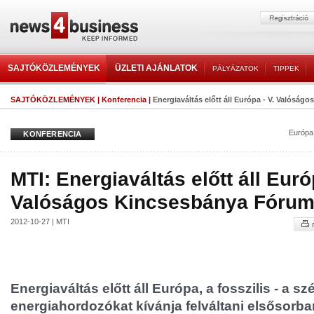
SAJTÓKÖZLEMÉNYEK
ÜZLETI AJÁNLATOK
PÁLYÁZATOK
TIPPEK
SAJTÓKÖZLEMÉNYEK
|
Konferencia
|
Energiaváltás előtt áll Európa - V. Valósá
Európa
KONFERENCIA
MTI: Energiaváltás előtt áll Euró
Valóságos Kincsesbánya Fóru
2012-10-27 | MTI
Energiaváltás előtt áll Európa, a fosszilis - a sz
energiahordozókat kívánja felváltani elsősorba