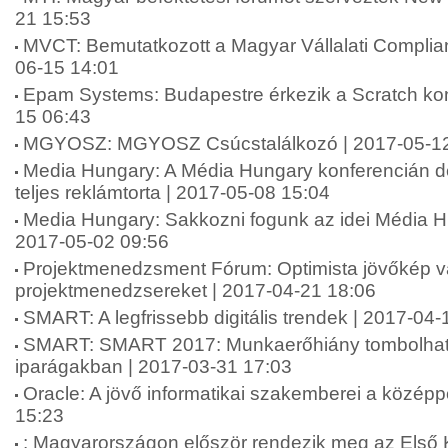
21 15:53
MVCT: Bemutatkozott a Magyar Vállalati Complia
06-15 14:01
Epam Systems: Budapestre érkezik a Scratch kon
15 06:43
MGYOSZ: MGYOSZ Csúcstalálkozó | 2017-05-12
Media Hungary: A Média Hungary konferencián d
teljes reklámtorta | 2017-05-08 15:04
Media Hungary: Sakkozni fogunk az idei Média H
2017-05-02 09:56
Projektmenedzsment Fórum: Optimista jövőkép vá
projektmenedzsereket | 2017-04-21 18:06
SMART: A legfrissebb digitális trendek | 2017-04-
SMART: SMART 2017: Munkaerőhiány tombolhat a
iparágakban | 2017-03-31 17:03
Oracle: A jövő informatikai szakemberei a közép
15:23
: Magyarországon először rendezik meg az Első