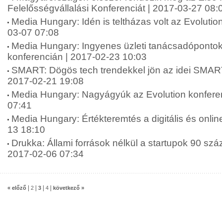
Felelősségvállalási Konferenciát | 2017-03-27 08:
Media Hungary: Idén is teltházas volt az Evolutio
03-07 07:08
Media Hungary: Ingyenes üzleti tanácsadópontok
konferencián | 2017-02-23 10:03
SMART: Dögös tech trendekkel jön az idei SMART
2017-02-21 19:08
Media Hungary: Nagyágyúk az Evolution konfere
07:41
Media Hungary: Értékteremtés a digitális és onlin
13 18:10
Drukka: Állami források nélkül a startupok 90 szá
2017-02-06 07:34
|
|
|
|
« előző
2
3
4
következő »