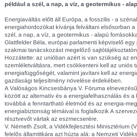
például a szél, a nap, a víz, a geotermikus - ala
Energiaváltás előtt áll Európa, a fosszilis - a széna
energiahordozókat kívánja felváltani elsősorban a 
szél, a nap, a víz, a geotermikus - alapú forrásokkal
Glattfelder Béla, európai parlamenti képviselő egy
szakmai tanácskozást megelőző sajtótájékoztatón
Hozzátette: az unióban azért is van szükség az e
szemléletváltásra, mert csökkenteni kell az uniós
energiafüggőségét, valamint javítani kell az ener
gazdasági teljesítmény növelése érdekében.
A Valóságos Kincsesbánya V. Fóruma elnevezésű
között az alternatív és a energiafelhasználás és 
továbbá a fenntartható életmód és az energia-megt
energiabiztonság témáival is foglalkozik A szerv
résztvevőt vártak az eszmecserére.
V. Németh Zsolt, a Vidékfejlesztési Minisztérium (V
felelős államtitkára azt húzta alá: a Nemzeti Vidék