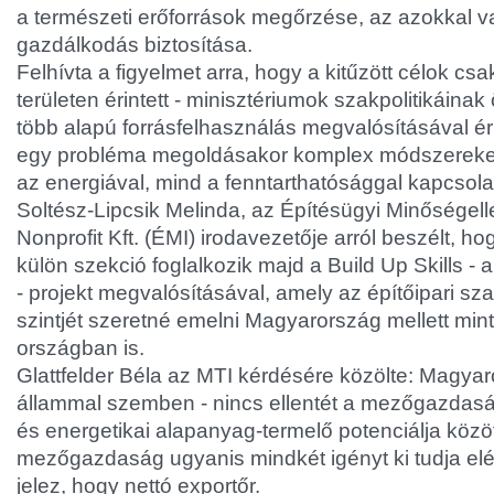
a természeti erőforrások megőrzése, az azokkal va
gazdálkodás biztosítása.
Felhívta a figyelmet arra, hogy a kitűzött célok cs
területen érintett - minisztériumok szakpolitikáina
több alapú forrásfelhasználás megvalósításával ér
egy probléma megoldásakor komplex módszereket 
az energiával, mind a fenntarthatósággal kapcsola
Soltész-Lipcsik Melinda, az Építésügyi Minőségel
Nonprofit Kft. (ÉMI) irodavezetője arról beszélt, h
külön szekció foglalkozik majd a Build Up Skills -
- projekt megvalósításával, amely az építőipari s
szintjét szeretné emelni Magyarország mellett mi
országban is.
Glattfelder Béla az MTI kérdésére közölte: Magya
állammal szemben - nincs ellentét a mezőgazdasá
és energetikai alapanyag-termelő potenciálja közö
mezőgazdaság ugyanis mindkét igényt ki tudja elég
jelez, hogy nettó exportőr.