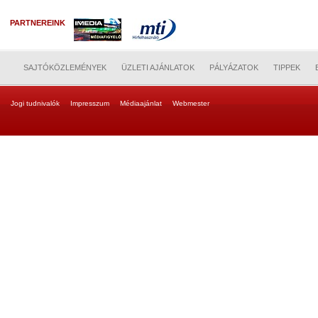
PARTNEREINK
SAJTÓKÖZLEMÉNYEK
ÜZLETI AJÁNLATOK
PÁLYÁZATOK
TIPPEK
Jogi tudnivalók
Impresszum
Médiaajánlat
Webmester