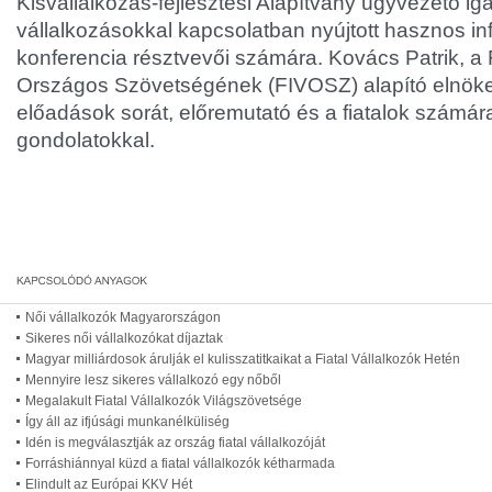
Kisvállalkozás-fejlesztési Alapítvány ügyvezető ig
vállalkozásokkal kapcsolatban nyújtott hasznos in
konferencia résztvevői számára. Kovács Patrik, a F
Országos Szövetségének (FIVOSZ) alapító elnöke 
előadások sorát, előremutató és a fiatalok számára
gondolatokkal.
Női vállalkozók Magyarországon
Sikeres női vállalkozókat díjaztak
Magyar milliárdosok árulják el kulisszatitkaikat a Fiatal Vállalkozók Hetén
Mennyire lesz sikeres vállalkozó egy nőből
Megalakult Fiatal Vállalkozók Világszövetsége
Így áll az ifjúsági munkanélküliség
Idén is megválasztják az ország fiatal vállalkozóját
Forráshiánnyal küzd a fiatal vállalkozók kétharmada
Elindult az Európai KKV Hét