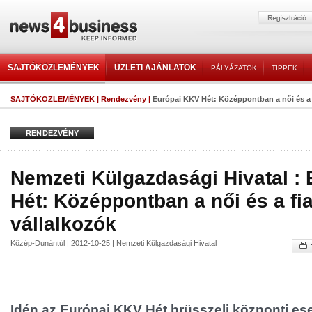
SAJTÓKÖZLEMÉNYEK
ÜZLETI AJÁNLATOK
PÁLYÁZATOK
TIPPEK
SAJTÓKÖZLEMÉNYEK
|
Rendezvény
|
Európai KKV Hét: Középpontban a női és a f
RENDEZVÉNY
Nemzeti Külgazdasági Hivatal :
Hét: Középpontban a női és a fia
vállalkozók
Közép-Dunántúl | 2012-10-25 | Nemzeti Külgazdasági Hivatal
Idén az Európai KKV Hét brüsszeli központi e