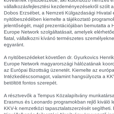
követének nyitóbeszéde, aki különböző nemzeti é
vállalkozásfejlesztési kezdeményezésekről szólt 
Dobos Erzsébet, a Nemzeti Külgazdasági Hivatal 
nyitóbeszédében kiemelte a tájékoztató program
jelentőségét, majd prezentációjában bemutatta a 
Europe Network szolgáltatásait, amelyek elérhetőe
fiatal, vállalkozni kívánó természetes személyek
egyaránt.
A nyitóbeszédeket követően dr. Gyurkovics Henrik
Europe Network magyarországi hálózatának koord
az Európai Bizottság üzenetét. Kiemelte az európai
Intézkedéscsomagot, valamint hangsúlyozta a K
betöltött fontos szerepét.
A résztvevők a Tempus Közalapítvány munkatársait
Erasmus és Leonardo programokban rejlő kiváló l
KKV-k nemzetközi tapasztalatszerzését segítheti.