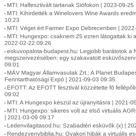
MTI: Halfesztivált tartanak Siófokon | 2023-09-25
MTI: Kihirdették a Winelovers Wine Awards eredm
10:23
MTI: Véget ért Farmer Expo Debrecenben | 2022
MTI: Hungexpo: csaknem 25 ezren látogattak ki a 
2022-02-22 09:26
eskuvopalota-budapest.hu: Legjobb barátotok a
megszervezésében: egy szakavatott esküvőszerve
09:01
MÁV Magyar Államvasutak Zrt.: A Planet Budape
Fenntarthatósági Expó | 2021-09-03 09:35
EFOTT: Az EFOTT fesztivál közzétette fő fellépőli
09:02
MTI: A Hungexpo készül az újranyitásra | 2021-0
MTI: Hungexpo: sikeres volt az első virtuális A
| 2021-03-09 09:17
Ledenvilagitasod.hu: Szabadtéri esküvők (x) | 2
Rendezvenybiblia.hu: Gyakori hibák a virtuális 