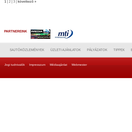
|
|
|
1
2
3
következő »
PARTNEREINK
SAJTÓKÖZLEMÉNYEK
ÜZLETI AJÁNLATOK
PÁLYÁZATOK
TIPPEK
Jogi tudnivalók
Impresszum
Médiaajánlat
Webmester