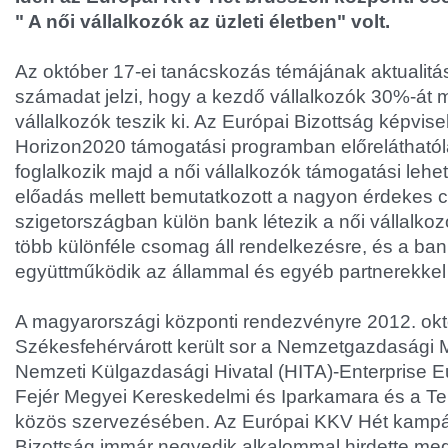
" A női vállalkozók az üzleti életben" volt.
Az október 17-ei tanácskozás témájának aktualitá
számadat jelzi, hogy a kezdő vállalkozók 30%-át 
vállalkozók teszik ki. Az Európai Bizottság képvisel
Horizon2020 támogatási programban előreláthatóla
foglalkozik majd a női vállalkozók támogatási leh
előadás mellett bemutatkozott a nagyon érdekes c
szigetországban külön bank létezik a női vállalk
több különféle csomag áll rendelkezésre, és a ba
együttműködik az állammal és egyéb partnerekkel 
A magyarországi központi rendezvényre 2012. ok
Székesfehérvárott került sor a Nemzetgazdasági M
Nemzeti Külgazdasági Hivatal (HITA)-Enterprise E
Fejér Megyei Kereskedelmi és Iparkamara és a T
közös szervezésében. Az Európai KKV Hét kampá
Bizottság immár negyedik alkalommal hirdette meg.