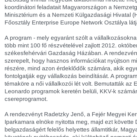
koordinátori feladatait Magyarországon a Nemzet
Minisztérium és a Nemzeti Külgazdasági Hivatal (H
Főosztály Enterprise Europe Network Osztálya látja
A program - mely egyaránt szólt a vállalkozásoknak
több mint 100 fő részvételével zajlott 2012. októbe
székesfehérvári Gazdaság Házában. A rendezvény 
szerepelt, hogy hasznos információkat nyújtson 
részére, mind azon érdeklődők számára, akik egy
fontolgatják egy vállalkozás beindítását. A progra
témaköre a női vállalkozói lét volt. Bemutatták az
Leonardo programok keretén belüli, KKV-k számá
csereprogramot.
A rendezvényt Radetzky Jenő, a Fejér Megyei Ke
Iparkamara elnöke nyitotta meg, majd ezt követte 
belgazdaságért felelős helyettes államtitkár, Mag