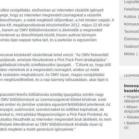
Logiszti
Felelőss
ítési szolgáltatás, elsősorban az interneten vásárlók igényeit
yege, hogy az interneten megrendelt csomagokat a vásárlók
Kultúra
t átvevőhelyen, a nekik megfelelő időpontban, a hét minden napján. A
Környez
ária Kft. megállapodásának köszönhetően 2012. május 22-től már
, hanem az OMV töltőállomásokon is átvehetők a megrendelt
Technol
elentenek az átvevőhelyek között, hiszen autóval könnyen
Élelmisz
omás éjjel-nappal nyitva tart, és a parkolás is egyszerűen
Outdoor/
Média
sival közlekedő vásárlóknak lehet vonzó. "Az OMV frekventált
nyújtanak, amelyek illeszkednek a Pick Pack Pont stratégiájába" -
ltatását irányító üzletfejlesztési igazgató. - "Célunk az, hogy időt
 akkor mehetnek el a megrendelt csomagért, amikor az nekik
dják szabadon meghatározni. Az OMV olyan, magas szolgáltatási
en megközelíthetőek, és a nap bármely időszakában, akár éjjel is
Innova
kezelés
piacokért felelős töltőállomás-üzletág igazgatója szintén nagy
Hogyan
z OMV töltőállomások az üzemanyagoknál többet kínálnak: ezek
látáspro
yek ember és járműve számára egyaránt feltöltődést jelentenek. Az
Milyen 
yagot, autómosást, szendvicseket és üdítőket kaphatnak, de
dolgozó
ásokat is, mint például Magyarországon a Pick Pack Pontokat. Az
Állásk
lukba illeszthetik az interneten megrendelt áruk átvételét, és nem
Babérme
vőhelyek létesítésével az OMV töltőállomások kínálata olyan új
(x)
tból megfelel a mobil generáció igényeinek."