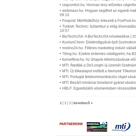
cegcontrol.hu: Honnan lesz előzetes céginf
webmaxx.hu: Hogyan segíthet az egyedi matr
09:10
Foxpost: Mérföldkőhöz érkezett a FoxPost és
Turkish Technic: Isztambul a világ élvonaláb
10:57
BioTechUSA: A BioTechUSA növekedése | 2
KunlunChem: Elektrolitgyárat épít Szolnok
molino24.hu: Filléres marketing induló váll
7blog.hu: Ezekre érdemes odafigyelni, ha B2B
funnelflow.hu: Az űrlapok létrehozásának elő
MTI: Átadták a De'Longhi új üzemét Szatmár
MTI: Új tőkealapot indított a Nemzeti Tőkeho
MTI: Portugál telekommunikációs céget vásá
MTI: Bezárt romániai bioetanol gyárat vásáro
HBLF: Egyedülálló elismerésben részesültek
|
|
|
1
2
3
következő »
PARTNEREINK