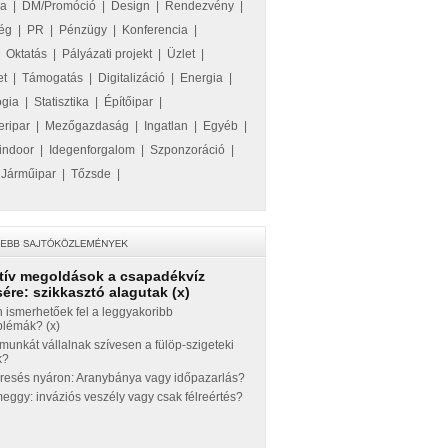
ka
|
DM/Promóció
|
Design
|
Rendezvény
|
ég
|
PR
|
Pénzügy
|
Konferencia
|
|
Oktatás
|
Pályázati projekt
|
Üzlet
|
et
|
Támogatás
|
Digitalizáció
|
Energia
|
ógia
|
Statisztika
|
Építőipar
|
eripar
|
Mezőgazdaság
|
Ingatlan
|
Egyéb
|
indoor
|
Idegenforgalom
|
Szponzoráció
|
|
Járműipar
|
Tőzsde
|
tív megoldások a csapadékvíz
ére: szikkasztó alagutak (x)
 ismerhetőek fel a leggyakoribb
blémák? (x)
munkát vállalnak szívesen a fülöp-szigeteki
k?
eresés nyáron: Aranybánya vagy időpazarlás?
ggy: inváziós veszély vagy csak félreértés?