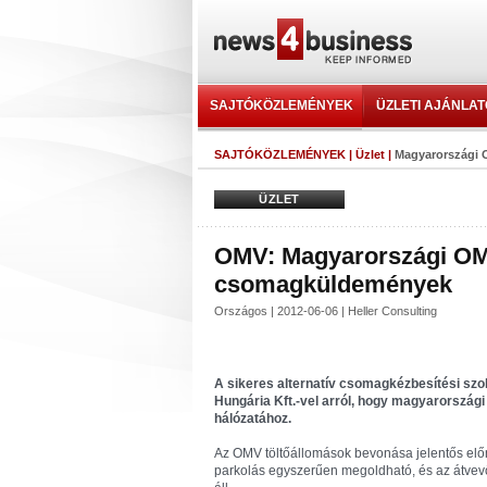
SAJTÓKÖZLEMÉNYEK
ÜZLETI AJÁNLA
SAJTÓKÖZLEMÉNYEK
|
Üzlet
|
Magyarországi 
ÜZLET
OMV: Magyarországi OMV
csomagküldemények
Országos | 2012-06-06 | Heller Consulting
A sikeres alternatív csomagkézbesítési szo
Hungária Kft.-vel arról, hogy magyarország
hálózatához.
Az OMV töltőállomások bevonása jelentős előny
parkolás egyszerűen megoldható, és az átvev