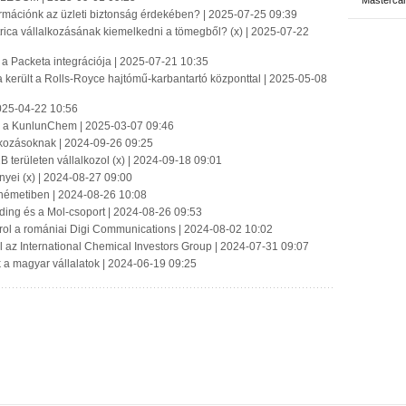
Masterca
ormációnk az üzleti biztonság érdekében? | 2025-07-25 09:39
ica vállalkozásának kiemelkedni a tömegből? (x) | 2025-07-22
 a Packeta integrációja | 2025-07-21 10:35
a került a Rolls-Royce hajtómű-karbantartó központtal | 2025-05-08
025-04-22 10:56
on a KunlunChem | 2025-03-07 09:46
alkozásoknak | 2024-09-26 09:25
 területen vállalkozol (x) | 2024-09-18 09:01
nyei (x) | 2024-08-27 09:00
németiben | 2024-08-26 10:08
lding és a Mol-csoport | 2024-08-26 09:53
rol a romániai Digi Communications | 2024-08-02 10:02
l az International Chemical Investors Group | 2024-07-31 09:07
 a magyar vállalatok | 2024-06-19 09:25