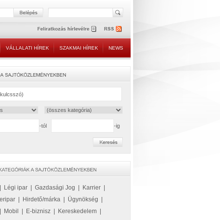
VÁLLALATI HÍREK
SZAKMAI HÍREK
NEWS
-tól
-ig
|
Légi ipar
|
Gazdasági Jog
|
Karrier
|
eripar
|
Hirdető/márka
|
Ügynökség
|
|
Mobil
|
E-biznisz
|
Kereskedelem
|