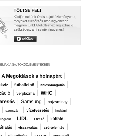
TÖLTSE FEL!
Küldjön nekünk Ön is sajtóközleményeket,
melyeket ellenőrzés után ingyenesen
megjelenítünk! A feltöltéshez regisztráció
szükséges, ami szintén ingyenes!
|
|
A Megoldások a holnapért
|
|
|
kvíz
futballcipő
italcsomagolás
|
|
|
záció
WHC
vérplazma
|
|
|
eresés
Samsung
pajzsmirigy
|
|
|
vízelvezetés
szerszám
irodalmi
|
|
|
LIDL
külföldi
program
Étkező
|
|
|
llalás
visszaváltás
szőrtelenítés
|
|
|
dísznövény
sportcipő