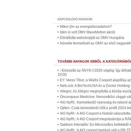
Mikor jön az energiaforradalom?
Idén is volt OMV MaxxMotion akció
Elindította webshopját az OMV Hungária
Növelte termelését az OMV az első negyed
TOVÁBBI ANYAGOK EBBŐL A KATEGÓRIÁBÓ
: Kivezetik az ÁNYK-t 2026 végéig: Így állh
10:00
EY: Veres Tibor, a Wallis Csoport alapítója 
NetLock: A BioTechUSA és a Docler Holding ve
Allegro: Az Allegro megnyitotta a közép-euró
Oncompass Medicine: Nemzetközi céggé válik
4iG NyRt.: Kiemelkedő nyereség és rekord 
Opten: Csak keveseknél nőtt a profit 2024-b
4iG NyRt.: A 4iG Csoport a Nokiát választott
4iG NyRt.: A 4iG Csoport megvásárolja a RÁ
Sakkom Interaktív: Ex-Microsoftos befektető
4iG NyRt.: A 4iG csoport tagjává vált a PR