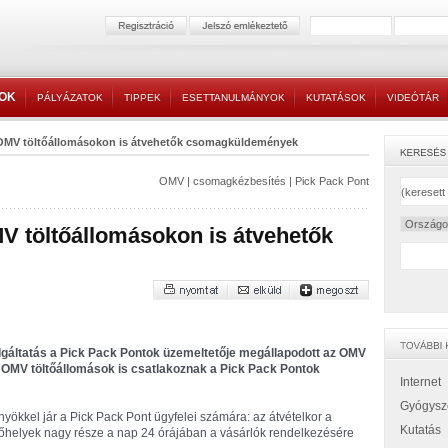
TOK
PÁLYÁZATOK
TIPPEK
ESETTANULMÁNYOK
KUTATÁSOK
VIDEÓTÁR
OMV töltőállomásokon is átvehetők csomagküldemények
OMV
|
csomagkézbesítés
|
Pick Pack Pont
 töltőállomásokon is átvehetők
lgáltatás a Pick Pack Pontok üzemeltetője megállapodott az OMV
i OMV töltőállomások is csatlakoznak a Pick Pack Pontok
Internet
Gyógysz
ökkel jár a Pick Pack Pont ügyfelei számára: az átvételkor a
Kutatás
őhelyek nagy része a nap 24 órájában a vásárlók rendelkezésére