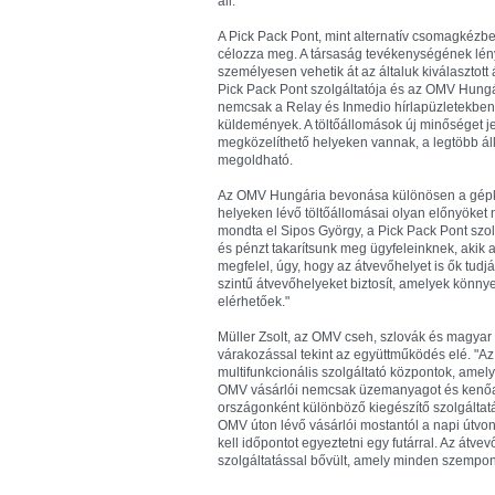
áll.
A Pick Pack Pont, mint alternatív csomagkézbes
célozza meg. A társaság tevékenységének lén
személyesen vehetik át az általuk kiválasztot
Pick Pack Pont szolgáltatója és az OMV Hung
nemcsak a Relay és Inmedio hírlapüzletekben
küldemények. A töltőállomások új minőséget j
megközelíthető helyeken vannak, a legtöbb áll
megoldható.
Az OMV Hungária bevonása különösen a gépkoc
helyeken lévő töltőállomásai olyan előnyöket 
mondta el Sipos György, a Pick Pack Pont szolgá
és pénzt takarítsunk meg ügyfeleinknek, akik
megfelel, úgy, hogy az átvevőhelyet is ők tu
szintű átvevőhelyeket biztosít, amelyek könny
elérhetőek."
Müller Zsolt, az OMV cseh, szlovák és magyar 
várakozással tekint az együttműködés elé. "A
multifunkcionális szolgáltató központok, amel
OMV vásárlói nemcsak üzemanyagot és kenőan
országonként különböző kiegészítő szolgáltat
OMV úton lévő vásárlói mostantól a napi útvona
kell időpontot egyeztetni egy futárral. Az átve
szolgáltatással bővült, amely minden szempon