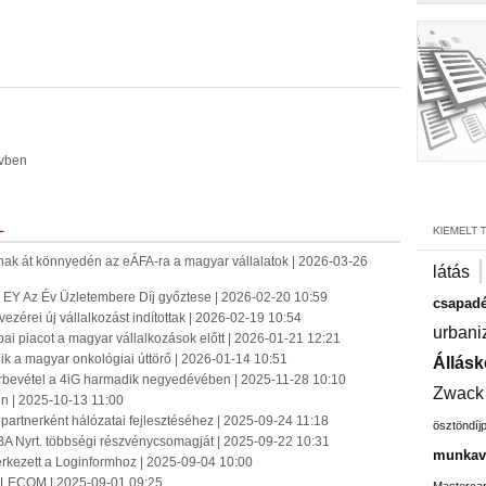
évben
L
atnak át könnyedén az eÁFA-ra a magyar vállalatok | 2026-03-26
látás
az EY Az Év Üzletembere Díj győztese | 2026-02-20 10:59
csapadé
zérei új vállalkozást indítottak | 2026-02-19 10:54
urbani
pai piacot a magyar vállalkozások előtt | 2026-01-21 12:21
 a magyar onkológiai úttörő | 2026-01-14 10:51
Állásk
árbevétel a 4iG harmadik negyedévében | 2025-11-28 10:10
Zwack
en | 2025-10-13 11:00
a partnerként hálózatai fejlesztéséhez | 2025-09-24 11:18
ösztöndíj
BA Nyrt. többségi részvénycsomagját | 2025-09-22 10:31
munkavá
 érkezett a Loginformhoz | 2025-09-04 10:00
-TELECOM | 2025-09-01 09:25