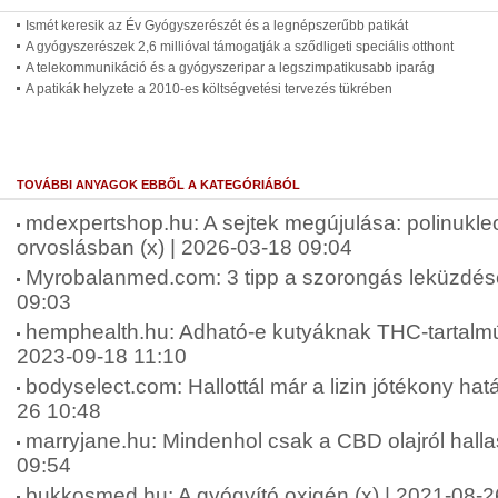
Ismét keresik az Év Gyógyszerészét és a legnépszerűbb patikát
A gyógyszerészek 2,6 millióval támogatják a sződligeti speciális otthont
A telekommunikáció és a gyógyszeripar a legszimpatikusabb iparág
A patikák helyzete a 2010-es költségvetési tervezés tükrében
TOVÁBBI ANYAGOK EBBŐL A KATEGÓRIÁBÓL
mdexpertshop.hu: A sejtek megújulása: polinukleo
orvoslásban (x) | 2026-03-18 09:04
Myrobalanmed.com: 3 tipp a szorongás leküzdésé
09:03
hemphealth.hu: Adható-e kutyáknak THC-tartalmú 
2023-09-18 11:10
bodyselect.com: Hallottál már a lizin jótékony hatá
26 10:48
marryjane.hu: Mindenhol csak a CBD olajról halla
09:54
bukkosmed.hu: A gyógyító oxigén (x) | 2021-08-2