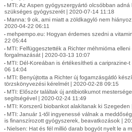
MTI: Az Aspen gyógyszergyártó olcsóbban adná 
szükséges gyógyszerét | 2020-07-14 11:18
Manna: 9 ok, ami miatt a zöldkagyló nem hiányozha
2020-04-22 06:11
mehpempo.eu: Hogyan érdemes szedni a vitamino
22 05:44
MTI: Felfüggesztették a Richter méhmióma ellen
forgalmazását | 2020-03-13 10:07
MTI: Dél-Koreában is értékesítheti a cariprazine-t
06 14:04
MTI: Benyújtotta a Richter új fogamzásgátló kés
törzskönyvezési kérelmét | 2020-02-28 09:15
MTI: Először találtak új antibiotikumot mesterséges
segítségével | 2020-02-24 11:49
MTI: Korszerű biobankot alakítanak ki Szegeden 
MTI: Január 1-től ingyenessé válnak a meddőség
is finanszírozott gyógyszerek, beavatkozások | 2
Nielsen: Hat és fél millió darab bogyót nyelt le a