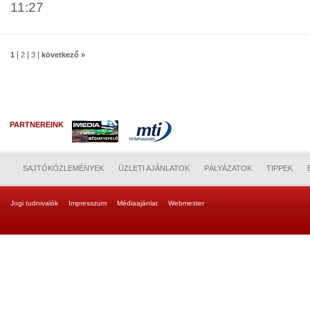
11:27
|
|
|
1
2
3
következő »
PARTNEREINK
SAJTÓKÖZLEMÉNYEK
ÜZLETI AJÁNLATOK
PÁLYÁZATOK
TIPPEK
Jogi tudnivalók
Impresszum
Médiaajánlat
Webmester