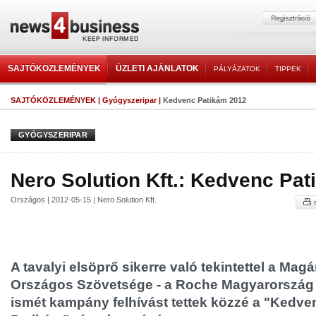
SAJTÓKÖZLEMÉNYEK
ÜZLETI AJÁNLATOK
PÁLYÁZATOK
TIPPEK
SAJTÓKÖZLEMÉNYEK
|
Gyógyszeripar
|
Kedvenc Patikám 2012
GYÓGYSZERIPAR
Nero Solution Kft.: Kedvenc Pa
Országos | 2012-05-15 | Nero Solution Kft.
A tavalyi elsöprő sikerre való tekintettel a M
Országos Szövetsége - a Roche Magyarország K
ismét kampány felhívást tettek közzé a "Kedve