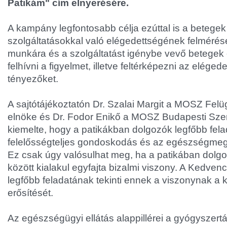
Patikám" cím elnyerésére.
A kampány legfontosabb célja ezúttal is a betegek 
szolgáltatásokkal való elégedettségének felmérése
munkára és a szolgáltatást igénybe vevő betegek 
felhívni a figyelmet, illetve feltérképezni az eléged
tényezőket.
A sajtótájékoztatón Dr. Szalai Margit a MOSZ Fel
elnöke és Dr. Fodor Enikő a MOSZ Budapesti Sze
kiemelte, hogy a patikákban dolgozók legfőbb fela
felelősségteljes gondoskodás és az egészségmeg
Ez csak úgy valósulhat meg, ha a patikában dolg
között kialakul egyfajta bizalmi viszony. A Kedv
legfőbb feladatának tekinti ennek a viszonynak a k
erősítését.
Az egészségügyi ellátás alappillérei a gyógyszer