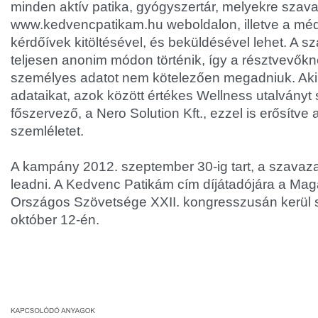
minden aktív patika, gyógyszertár, melyekre szava
www.kedvencpatikam.hu weboldalon, illetve a méd
kérdőívek kitöltésével, és beküldésével lehet. A 
teljesen anonim módon történik, így a résztvevők
személyes adatot nem kötelezően megadniuk. Ak
adataikat, azok között értékes Wellness utalványt s
főszervező, a Nero Solution Kft., ezzel is erősít
szemléletet.
A kampány 2012. szeptember 30-ig tart, a szavaza
leadni. A Kedvenc Patikám cím díjátadójára a M
Országos Szövetsége XXII. kongresszusán kerül s
október 12-én.