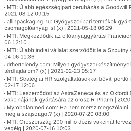
MTI: Újabb egészségipari beruházás a Goodwill P
2021-08-12 09:15
allinpackaging.hu: Gyógyszeripari termékek gyárt
csomagolóanyag is! (x) | 2021-05-18 06:29
MTI: Megkezdődik az oltóanyaggyártás Franciao
06 12:10
MTI: Újabb indiai vállalat szerződött le a Szputny
04-06 11:36
drhertelendy.com: Milyen gyógyszerkészítmények
térdfájdalom? (x) | 2021-02-23 05:17
MTI: Stratégiai HR szolgáltatásokkal bővíti portfól
02-17 12:06
MTI: Leszerződött az AstraZeneca és az Oxfordi
vakcinájának gyártására az orosz R-Pharm | 2020
Myrobalanmed.com: Ha nem mersz megszólalni 
meg a szájszagot? (x) | 2020-07-20 08:00
MTI: Oroszország 200 millió dózis vakcinát tervez
végéig | 2020-07-16 10:03