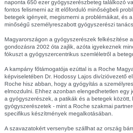
naponta 650 ezer gyógyszerészbeteg találkozó va
fontos felismerni az itt előforduló minőségbeli prob
betegek igényeit, megismerni a problémáikat, és a
minőségű személyreszabott gyógyszerészi tanácsa
Magyarországon a gyógyszerészek felkészítése a
gondozásra 2002 óta zajlik, azóta igyekeznek min
fókuszt a gyógyszercentrikus szemléletről a beteg
A kampány főtámogatója ezúttal is a Roche Magya
képviseletében Dr. Hodossy Lajos divízióvezető e
Roche hisz abban, hogy a gyógyítás a személyres
elmozdulni. Ehhez azonban elengedhetetlen egy jó
a gyógyszerészek, a patikák és a betegek között,
gyógyszerészetek - mint a Roche szakmai partnerei
specifikus készítmények megalkotásában.
A szavazatokért versenybe szállhat az ország bárm