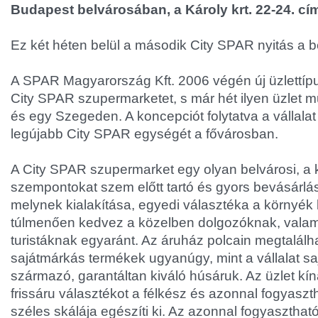
Budapest belvárosában, a Károly krt. 22-24. cí
Ez két héten belül a második City SPAR nyitás a 
A SPAR Magyarország Kft. 2006 végén új üzlettípu
City SPAR szupermarketet, s már hét ilyen üzlet
és egy Szegeden. A koncepciót folytatva a vállala
legújabb City SPAR egységét a fővárosban.
A City SPAR szupermarket egy olyan belvárosi, a 
szempontokat szem előtt tartó és gyors bevásárlást
melynek kialakítása, egyedi választéka a környék
túlmenően kedvez a közelben dolgozóknak, valamin
turistáknak egyaránt. Az áruház polcain megtalál
sajátmárkás termékek ugyanúgy, mint a vállalat s
származó, garantáltan kiváló húsáruk. Az üzlet k
frissáru választékot a félkész és azonnal fogyaszt
széles skálája egészíti ki. Az azonnal fogyaszthat