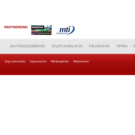
PARTNEREINK
SAJTÓKÖZLEMÉNYEK
ÜZLETI AJÁNLATOK
PÁLYÁZATOK
TIPPEK
Jogi tudnivalók
Impresszum
Médiaajánlat
Webmester