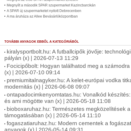
Megnyílt a második SPAR szupermarket Kazincbarcikán
A SPAR új szupermarketet nyitott Debrecenben
A ma áruháza az Allee Bevásárlóközpontban
TOVÁBBI ANYAGOK EBBŐL A KATEGÓRIÁBÓL
kiralysportbolt.hu: A futballcipők jövője: technológ
pályán (x) | 2026-07-13 11:29
Focicipőbolt: Hogyan találhatod meg a számodra 
(x) | 2026-07-10 09:14
premiumitalnagyker.hu: A kelet-európai vodka tit
modernitás (x) | 2026-06-08 09:07
ontapadocimkenyomtatas.hu: Vonalkód készíté
és ami mögötte van (x) | 2026-05-18 11:08
bioboxaruhaz.hu: Természetes megközelítések a f
támogatásában (x) | 2026-05-14 11:10
fogaszatiaruhaz.hu: Modern cementek a fogásza
anyagok (x) | 2026-05-14 09:31