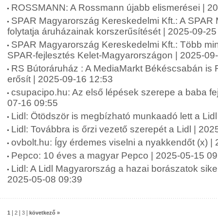
ROSSMANN: A Rossmann újabb elismerései | 20
SPAR Magyarország Kereskedelmi Kft.: A SPAR
folytatja áruházainak korszerűsítését | 2025-09-25
SPAR Magyarország Kereskedelmi Kft.: Több mint 2
SPAR-fejlesztés Kelet-Magyarországon | 2025-09
RS Bútoráruház : A MediaMarkt Békéscsabán is 
erősít | 2025-09-16 12:53
csupacipo.hu: Az első lépések szerepe a baba fej
07-16 09:55
Lidl: Ötödször is megbízható munkaadó lett a Lid
Lidl: Továbbra is őrzi vezető szerepét a Lidl | 20
ovbolt.hu: Így érdemes viselni a nyakkendőt (x) 
Pepco: 10 éves a magyar Pepco | 2025-05-15 09
Lidl: A Lidl Magyarország a hazai borászatok siker
2025-05-08 09:39
|
|
|
1
2
3
következő »