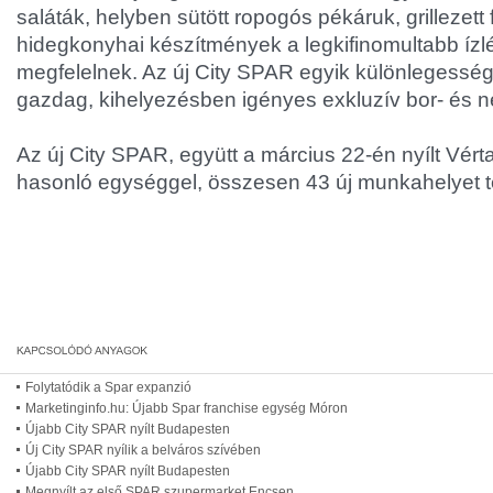
saláták, helyben sütött ropogós pékáruk, grillezett 
hidegkonyhai készítmények a legkifinomultabb ízl
megfelelnek. Az új City SPAR egyik különlegesség
gazdag, kihelyezésben igényes exkluzív bor- és ne
Az új City SPAR, együtt a március 22-én nyílt Vértan
hasonló egységgel, összesen 43 új munkahelyet t
Folytatódik a Spar expanzió
Marketinginfo.hu: Újabb Spar franchise egység Móron
Újabb City SPAR nyílt Budapesten
Új City SPAR nyílik a belváros szívében
Újabb City SPAR nyílt Budapesten
Megnyílt az első SPAR szupermarket Encsen