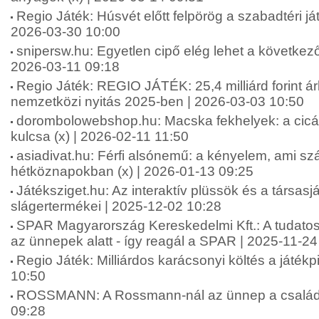
Regio Játék: Húsvét előtt felpörög a szabadtéri ját
2026-03-30 10:00
snipersw.hu: Egyetlen cipő elég lehet a következő
2026-03-11 09:18
Regio Játék: REGIO JÁTÉK: 25,4 milliárd forint á
nemzetközi nyitás 2025-ben | 2026-03-03 10:50
dorombolowebshop.hu: Macska fekhelyek: a cic
kulcsa (x) | 2026-02-11 11:50
asiadivat.hu: Férfi alsónemű: a kényelem, ami sz
hétköznapokban (x) | 2026-01-13 09:25
Játéksziget.hu: Az interaktív plüssök és a társas
slágertermékei | 2025-12-02 10:28
SPAR Magyarország Kereskedelmi Kft.: A tudatos
az ünnepek alatt - így reagál a SPAR | 2025-11-24
Regio Játék: Milliárdos karácsonyi költés a játék
10:50
ROSSMANN: A Rossmann-nál az ünnep a családró
09:28