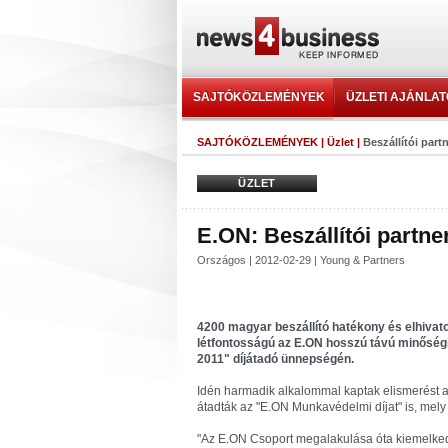
SAJTÓKÖZLEMÉNYEK
ÜZLETI AJÁNLA
SAJTÓKÖZLEMÉNYEK
|
Üzlet
|
Beszállítói part
ÜZLET
E.ON: Beszállítói partne
Országos | 2012-02-29 | Young & Partners
4200 magyar beszállító hatékony és elhivato
létfontosságú az E.ON hosszú távú minőségi 
2011" díjátadó ünnepségén.
Idén harmadik alkalommal kaptak elismerést a 
átadták az "E.ON Munkavédelmi díjat" is, mel
"Az E.ON Csoport megalakulása óta kiemelkedő