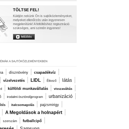
TÖLTSE FEL!
Küldjön nekünk Ön is sajtóközleményeket,
melyeket ellenőrzés után ingyenesen
megjelenítünk! A feltöltéshez regisztráció
szükséges, ami szintén ingyenes!
|
|
|
ma
dísznövény
csapadékvíz
|
|
|
|
|
LIDL
látás
vízelvezetés
Étkező
|
|
|
külföldi munkavállalás
rd
visszaváltás
|
|
|
urbanizáció
ő
irodalmi ösztöndíjprogram
|
|
|
pajzsmirigy
ítés
italcsomagolás
|
|
A Megoldások a holnapért
|
|
|
futballcipő
szerszám
|
eresés
Samsung