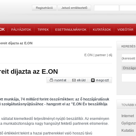
TOK
PÁLYÁZATOK
TIPPEK
ESETTANULMÁNYOK
KUTATÁSOK
VIDEÓTÁR
nereit díjazta az E.ON
E.ON
|
partner
|
díj
reit díjazta az E.ON
tt munkája, 74 milliárd forint összértékben: az ő hozzájárulásuk
szolgáltatásnyújtásához - hangzott el az "E.ON Év beszállítója
Internet
vállalat kiemelkedő teljesítményt nyújtó beszállítói. Az eseményen
Gyógysz
y a munkabiztonságra nagy hangsúlyt fektető partnerek elismerése.
Kutatás
 értékként tekint a hazai partnerekkel való hosszú távú