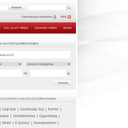
VÁLLALATI HÍREK
SZAKMAI HÍREK
NEWS
-tól
-ig
|
Légi ipar
|
Gazdasági Jog
|
Karrier
|
eripar
|
Hirdető/márka
|
Ügynökség
|
|
Mobil
|
E-biznisz
|
Kereskedelem
|