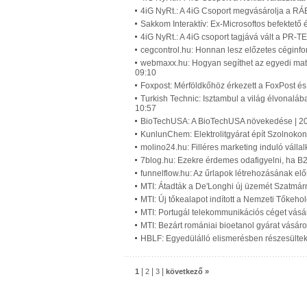
4iG NyRt.: A 4iG Csoport megvásárolja a RÁ
Sakkom Interaktív: Ex-Microsoftos befektető
4iG NyRt.: A 4iG csoport tagjává vált a PR
cegcontrol.hu: Honnan lesz előzetes céginf
webmaxx.hu: Hogyan segíthet az egyedi matr
09:10
Foxpost: Mérföldkőhöz érkezett a FoxPost és
Turkish Technic: Isztambul a világ élvonaláb
10:57
BioTechUSA: A BioTechUSA növekedése | 2
KunlunChem: Elektrolitgyárat épít Szolnok
molino24.hu: Filléres marketing induló váll
7blog.hu: Ezekre érdemes odafigyelni, ha B2B
funnelflow.hu: Az űrlapok létrehozásának elő
MTI: Átadták a De'Longhi új üzemét Szatmár
MTI: Új tőkealapot indított a Nemzeti Tőkeho
MTI: Portugál telekommunikációs céget vásá
MTI: Bezárt romániai bioetanol gyárat vásáro
HBLF: Egyedülálló elismerésben részesültek
|
|
|
1
2
3
következő »