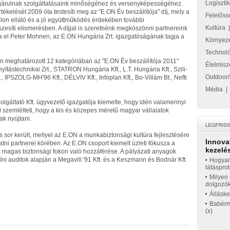
Logiszti
árulnak szolgáltatásaink minőségéhez és versenyképességéhez.
tékelését 2009 óta testesíti meg az "E.ON Év beszállítója" díj, mely a
Felelőss
lon ellátó és a jó együttműködés érdekében további
Kultúra
zesíti elismerésben. A díjjal is szeretnénk megköszönni partnereink
a el Peter Mohnen, az E.ON Hungária Zrt. igazgatóságának tagja a
Környez
Technol
án meghatározott 12 kategóriában az "E.ON Év beszállítója 2011"
Élelmisz
yítástechnikai Zrt., STATRON Hungária Kft., L.T. Hungária Kft., Szili-
Outdoor/
t., IPSZOLG-MH'96 Kft., DÉLVIV Kft., Infoplan Kft., Bo-Villám Bt., Nefti
Média
lgáltató Kft. ügyvezető igazgatója kiemelte, hogy idén valamennyi
jól szemlélteti, hogy a kis és közepes méretű magyar vállalatok
k nyújtani.
 sor került, mellyel az E.ON a munkabiztonsági kultúra fejlesztésére
Innova
atni partnerei körében. Az E.ON csoport kiemelt üzleti fókusza a
kezelés
 magas biztonsági fokon való hozzáférése. A pályázati anyagok
íni auditok alapján a Megavill '91 Kft. és a Keszmann és Bodnár Kft.
Hogyan
látáspro
Milyen 
dolgozó
Állásk
Babérme
(x)