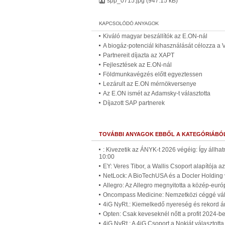
spp_0715.jpg
(947.15 kB)
Kiváló magyar beszállítók az E.ON-nál
A biogáz-potenciál kihasználását célozza a
Partnereit díjazta az XAPT
Fejlesztések az E.ON-nál
Földmunkavégzés előtt egyeztessen
Lezárult az E.ON mérnökversenye
Az E.ON ismét az Adamsky-t választotta
Díjazott SAP partnerek
TOVÁBBI ANYAGOK EBBŐL A KATEGÓRIÁBÓ
: Kivezetik az ÁNYK-t 2026 végéig: Így állh
10:00
EY: Veres Tibor, a Wallis Csoport alapítója 
NetLock: A BioTechUSA és a Docler Holding ve
Allegro: Az Allegro megnyitotta a közép-euró
Oncompass Medicine: Nemzetközi céggé válik
4iG NyRt.: Kiemelkedő nyereség és rekord 
Opten: Csak keveseknél nőtt a profit 2024-b
4iG NyRt.: A 4iG Csoport a Nokiát választott