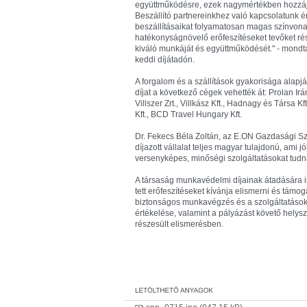
együttműködésre, ezek nagymértékben hozzáj
Beszállító partnereinkhez való kapcsolatunk ér
beszállításaikat folyamatosan magas színvona
hatékonyságnövelő erőfeszítéseket tevőket rés
kiváló munkáját és együttműködését." - mondt
keddi díjátadón.
A forgalom és a szállítások gyakorisága alapj
díjat a következő cégek vehették át: Prolan Irán
Villszer Zrt., Villkász Kft., Hadnagy és Társa Kf
Kft., BCD Travel Hungary Kft.
Dr. Fekecs Béla Zoltán, az E.ON Gazdasági Szo
díjazott vállalat teljes magyar tulajdonú, ami 
versenyképes, minőségi szolgáltatásokat tudna
A társaság munkavédelmi díjainak átadására is
tett erőfeszítéseket kívánja elismerni és támog
biztonságos munkavégzés és a szolgáltatások
értékelése, valamint a pályázást követő helysz
részesült elismerésben.