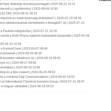
BA Nyrt. többségi részvénycsomagját | 2025-09-22 10:31
 érkezett a Loginformhoz | 2025-09-04 10:00
-TELECOM | 2025-09-01 09:25
ormációnk az üzleti biztonság érdekében? | 2025-07-25 09:39
ica vállalkozásának kiemelkedni a tömegből? (x) | 2025-07-22
 a Packeta integrációja | 2025-07-21 10:35
a került a Rolls-Royce hajtómű-karbantartó központtal | 2025-05-08
025-04-22 10:56
on a KunlunChem | 2025-03-07 09:46
alkozásoknak | 2024-09-26 09:25
 területen vállalkozol (x) | 2024-09-18 09:01
nyei (x) | 2024-08-27 09:00
németiben | 2024-08-26 10:08
lding és a Mol-csoport | 2024-08-26 09:53
rol a romániai Digi Communications | 2024-08-02 10:02
l az International Chemical Investors Group | 2024-07-31 09:07
 a magyar vállalatok | 2024-06-19 09:25