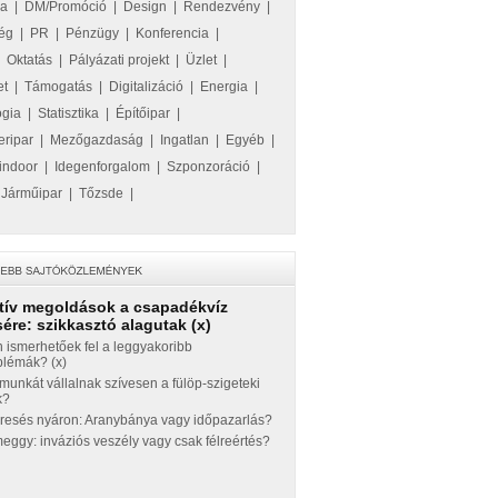
ka
|
DM/Promóció
|
Design
|
Rendezvény
|
ég
|
PR
|
Pénzügy
|
Konferencia
|
|
Oktatás
|
Pályázati projekt
|
Üzlet
|
et
|
Támogatás
|
Digitalizáció
|
Energia
|
ógia
|
Statisztika
|
Építőipar
|
eripar
|
Mezőgazdaság
|
Ingatlan
|
Egyéb
|
indoor
|
Idegenforgalom
|
Szponzoráció
|
|
Járműipar
|
Tőzsde
|
tív megoldások a csapadékvíz
ére: szikkasztó alagutak (x)
 ismerhetőek fel a leggyakoribb
blémák? (x)
munkát vállalnak szívesen a fülöp-szigeteki
k?
eresés nyáron: Aranybánya vagy időpazarlás?
ggy: inváziós veszély vagy csak félreértés?