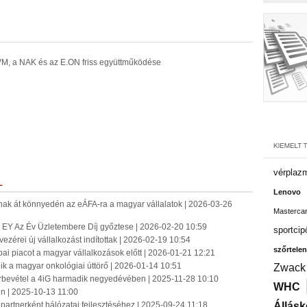
 VM, a NAK és az E.ON friss együttműködése
vérplaz
L
Lenovo
atnak át könnyedén az eÁFA-ra a magyar vállalatok | 2026-03-26
Masterca
az EY Az Év Üzletembere Díj győztese | 2026-02-20 10:59
sportcip
zérei új vállalkozást indítottak | 2026-02-19 10:54
szőrtelen
pai piacot a magyar vállalkozások előtt | 2026-01-21 12:21
 a magyar onkológiai úttörő | 2026-01-14 10:51
Zwack
árbevétel a 4iG harmadik negyedévében | 2025-11-28 10:10
WHC
en | 2025-10-13 11:00
a partnerként hálózatai fejlesztéséhez | 2025-09-24 11:18
Állásk