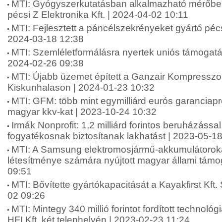
MTI: Gyógyszerkutatásban alkalmazható mérőbere
pécsi Z Elektronika Kft. | 2024-04-02 10:11
MTI: Fejlesztett a páncélszekrényeket gyártó pécs
2024-03-18 12:38
MTI: Szemléletformálásra nyertek uniós támogatá
2024-02-26 09:38
MTI: Újabb üzemet épített a Ganzair Kompresszor
Kiskunhalason | 2024-01-23 10:32
MTI: GFM: több mint egymilliárd eurós garanciapr
magyar kkv-kat | 2023-10-24 10:32
Irmák Nonprofit: 1,2 milliárd forintos beruházással
fogyatékosnak biztosítanak lakhatást | 2023-05-1
MTI: A Samsung elektromosjármű-akkumulátoroka
létesítménye számára nyújtott magyar állami támo
09:51
MTI: Bővítette gyártókapacitását a Kayakfirst Kft
02 09:26
MTI: Mintegy 340 millió forintot fordított technológ
HFI Kft. két telephelyén | 2023-02-23 11:24