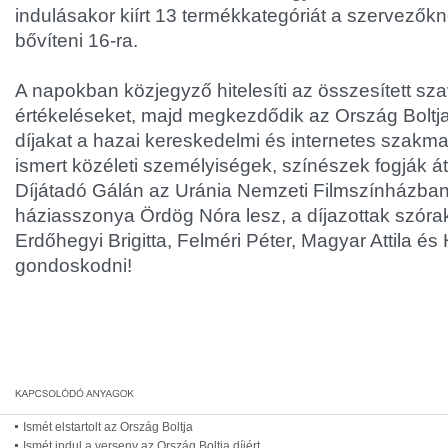
indulásakor kiírt 13 termékkategóriát a szervezőkne
bővíteni 16-ra.
A napokban közjegyző hitelesíti az összesített sz
értékeléseket, majd megkezdődik az Ország Boltja
díjakat a hazai kereskedelmi és internetes szakma
ismert közéleti személyiségek, színészek fogják á
Díjátadó Gálán az Uránia Nemzeti Filmszínházban
háziasszonya Ördög Nóra lesz, a díjazottak szóra
Erdőhegyi Brigitta, Felméri Péter, Magyar Attila é
gondoskodni!
Ismét elstartolt az Ország Boltja
Ismét indul a verseny az Ország Boltja díjért