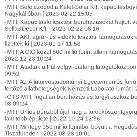
MTI: Befejeződött a Kelet-Solar Kft. kapacitásbő
Nagykállóban | 2023-02-22 15:05
MTI: Kapacitásfejlesztési beruházásokat hajtott 
Sella&Decor Kft. | 2023-02-22 08:16
MTI: AKI: agrár- és vidékfejlesztési támogatásokra 
fizettek ki | 2023-01-17 11:53
MTI: A CIG közel 800 millió forint állami támogatást
2022-12-23 10:24
MTI: Átadták a Pál-völgyi-barlang látógatóközpont
09:52
MTI: Az Állatorvostudományi Egyetem uniós forrás
fertőző állatbetegségek Nemzeti Laboratóriumát |
OTS-MTI: Ingatlan beruházás és tárgyi eszköz b
08 09:24
MTI: Uniós pénzből újul meg a torockószentgyörgy
falu több épülete | 2022-10-24 12:36
MTI: Mintegy 350 millió forintból bővült a Heged
Tiszafüreden | 2022-03-28 10:01