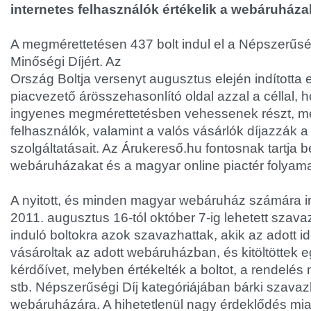
internetes felhasználók értékelik a webáruháza
A megmérettetésen 437 bolt indul el a Népszerűség
Minőségi Díjért. Az
Ország Boltja versenyt augusztus elején indította 
piacvezető árösszehasonlító oldal azzal a céllal,
ingyenes megmérettetésben vehessenek részt, m
felhasználók, valamint a valós vásárlók díjazzák a
szolgáltatásait. Az Árukereső.hu fontosnak tartja 
webáruházakat és a magyar online piactér folyama
A nyitott, és minden magyar webáruház számára 
2011. augusztus 16-tól október 7-ig lehetett szavaz
induló boltokra azok szavazhattak, akik az adott 
vásároltak az adott webáruházban, és kitöltöttek e
kérdőívet, melyben értékelték a boltot, a rendelés m
stb. Népszerűségi Díj kategóriájában bárki szava
webáruházára. A hihetetlenül nagy érdeklődés mia