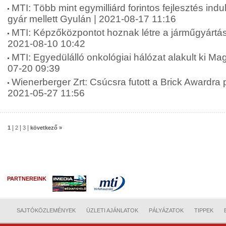
MTI: Több mint egymilliárd forintos fejlesztés indu
gyár mellett Gyulán | 2021-08-17 11:16
MTI: Képzőközpontot hoznak létre a járműgyártá
2021-08-10 10:42
MTI: Egyedülálló onkológiai hálózat alakult ki M
07-20 09:39
Wienerberger Zrt: Csúcsra futott a Brick Awardra
2021-05-27 11:56
|
|
|
1
2
3
következő »
PARTNEREINK
SAJTÓKÖZLEMÉNYEK
ÜZLETI AJÁNLATOK
PÁLYÁZATOK
TIPPEK