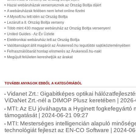
Hazai webáruházak versenyeznek az Ország Boltja díjért
A webáruházak felében nem lehet online fizetni
A Mysoft.hu lett idén az Ország Boltja
Lezárult a II. Ország Boltja verseny
Több mint 430 magyar webáruház az Ország Boltja versenyen!
United Guides - Az Év Üzlete
Elektronikai webáruház lett az Ország Boltja
Valótlanságot állít magáról az Árukereső.hu legutóbbi sajtóközleményében
Felhasználóbarát honlap elismerés az Árukereső.hu-nak!
Megújult felületen kereshetjük az árakat
TOVÁBBI ANYAGOK EBBŐL A KATEGÓRIÁBÓL
Vidanet Zrt.: Gigabitképes optikai hálózatfejleszt
ViDaNet Zrt.-nél a DIMOP Plusz keretében | 2026
MTI: Az EU jóváhagyta a Hyginett fogkefegyártó 
támogatását | 2024-06-21 09:27
MTI: Mesterséges intelligencián alapuló minősége
technológiát fejleszt az EN-CO Software | 2024-0