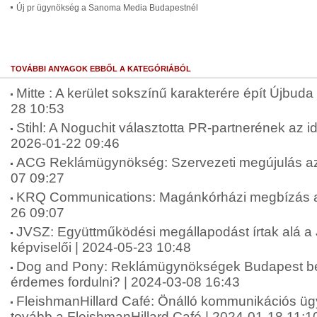
Új pr ügynökség a Sanoma Media Budapestnél
TOVÁBBI ANYAGOK EBBŐL A KATEGÓRIÁBÓL
Mitte : A kerület sokszínű karakterére épít Újbuda 
28 10:53
Stihl: A Noguchit választotta PR-partnerének az 
2026-01-22 09:46
ACG Reklámügynökség: Szervezeti megújulás az
07 09:27
KRQ Communications: Magánkórházi megbízás a
26 09:07
JVSZ: Együttműködési megállapodást írtak alá 
képviselői | 2024-05-23 10:48
Dog and Pony: Reklámügynökségek Budapest be
érdemes fordulni? | 2024-03-08 16:43
FleishmanHillard Café: Önálló kommunikációs ü
tovább a FleishmanHillard Café | 2024-01-18 11:1