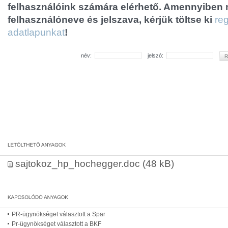
felhasználóink számára elérhető. Amennyiben
felhasználóneve és jelszava, kérjük töltse ki
reg
adatlapunkat
!
név:
jelszó:
sajtokoz_hp_hochegger.doc
(48 kB)
PR-ügynökséget választott a Spar
Pr-ügynökséget választott a BKF