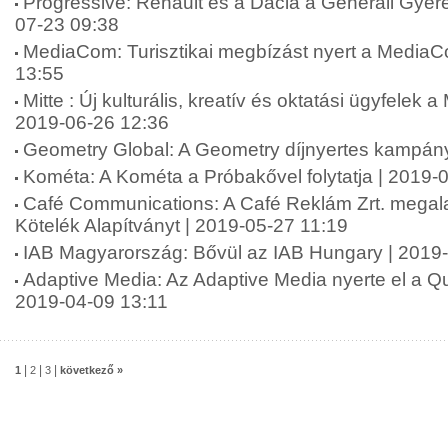
Progressive: Renault és a Dacia a Generali Gyer
07-23 09:38
MediaCom: Turisztikai megbízást nyert a MediaC
13:55
Mitte : Új kulturális, kreatív és oktatási ügyfelek a
2019-06-26 12:36
Geometry Global: A Geometry díjnyertes kampán
Kométa: A Kométa a Próbakővel folytatja | 2019-
Café Communications: A Café Reklám Zrt. megala
Kötelék Alapítványt | 2019-05-27 11:19
IAB Magyarország: Bővül az IAB Hungary | 2019
Adaptive Media: Az Adaptive Media nyerte el a Qub
2019-04-09 13:11
|
|
|
1
2
3
következő »