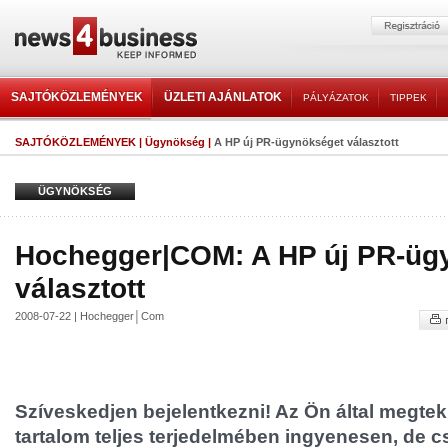
SAJTÓKÖZLEMÉNYEK
ÜZLETI AJÁNLATOK
PÁLYÁZATOK
TIPPEK
SAJTÓKÖZLEMÉNYEK
|
Ügynökség
|
A HP új PR-ügynökséget választott
ÜGYNÖKSÉG
Hochegger|COM: A HP új PR-üg
választott
2008-07-22 | Hochegger│Com
Szíveskedjen bejelentkezni! Az Ön által megtek
tartalom teljes terjedelmében ingyenesen, de cs