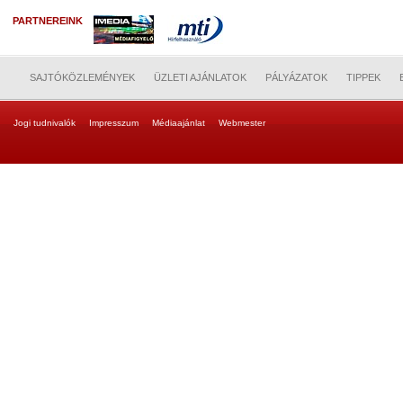
PARTNEREINK
SAJTÓKÖZLEMÉNYEK
ÜZLETI AJÁNLATOK
PÁLYÁZATOK
TIPPEK
Jogi tudnivalók
Impresszum
Médiaajánlat
Webmester