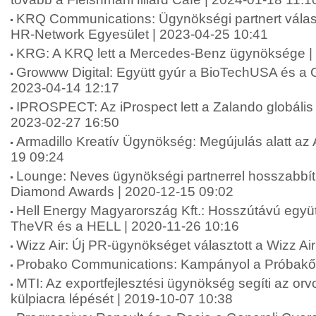
KRQ Communications: Ügynökségi partnert válas
HR-Network Egyesület | 2023-04-25 10:41
KRG: A KRQ lett a Mercedes-Benz ügynöksége |
Growww Digital: Együtt gyúr a BioTechUSA és a G
2023-04-14 12:17
IPROSPECT: Az iProspect lett a Zalando globáli
2023-02-27 16:50
Armadillo Kreatív Ügynökség: Megújulás alatt az 
19 09:24
Lounge: Neves ügynökségi partnerrel hosszabbít
Diamond Awards | 2020-12-15 09:02
Hell Energy Magyarország Kft.: Hosszútávú együt
TheVR és a HELL | 2020-11-26 10:16
Wizz Air: Új PR-ügynökséget választott a Wizz Ai
Probako Communications: Kampányol a Próbakő 
MTI: Az exportfejlesztési ügynökség segíti az or
külpiacra lépését | 2019-10-07 10:38