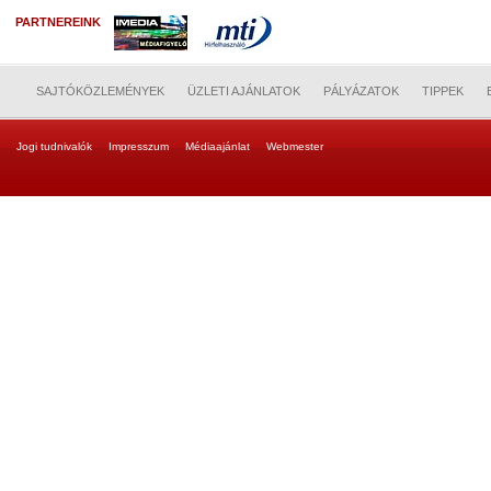
PARTNEREINK
SAJTÓKÖZLEMÉNYEK
ÜZLETI AJÁNLATOK
PÁLYÁZATOK
TIPPEK
Jogi tudnivalók
Impresszum
Médiaajánlat
Webmester