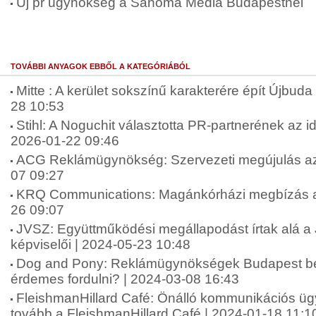
Új pr ügynökség a Sanoma Media Budapestnél
TOVÁBBI ANYAGOK EBBŐL A KATEGÓRIÁBÓL
Mitte : A kerület sokszínű karakterére épít Újbuda 
28 10:53
Stihl: A Noguchit választotta PR-partnerének az 
2026-01-22 09:46
ACG Reklámügynökség: Szervezeti megújulás az
07 09:27
KRQ Communications: Magánkórházi megbízás a
26 09:07
JVSZ: Együttműködési megállapodást írtak alá 
képviselői | 2024-05-23 10:48
Dog and Pony: Reklámügynökségek Budapest be
érdemes fordulni? | 2024-03-08 16:43
FleishmanHillard Café: Önálló kommunikációs ü
tovább a FleishmanHillard Café | 2024-01-18 11:1