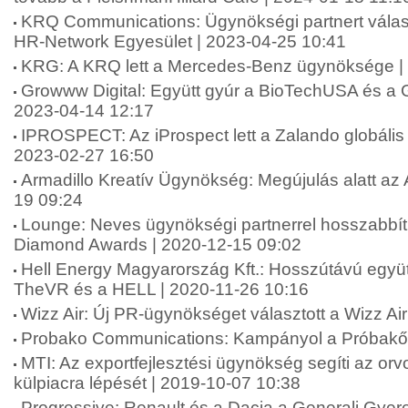
KRQ Communications: Ügynökségi partnert válas
HR-Network Egyesület | 2023-04-25 10:41
KRG: A KRQ lett a Mercedes-Benz ügynöksége |
Growww Digital: Együtt gyúr a BioTechUSA és a G
2023-04-14 12:17
IPROSPECT: Az iProspect lett a Zalando globáli
2023-02-27 16:50
Armadillo Kreatív Ügynökség: Megújulás alatt az 
19 09:24
Lounge: Neves ügynökségi partnerrel hosszabbít
Diamond Awards | 2020-12-15 09:02
Hell Energy Magyarország Kft.: Hosszútávú együt
TheVR és a HELL | 2020-11-26 10:16
Wizz Air: Új PR-ügynökséget választott a Wizz Ai
Probako Communications: Kampányol a Próbakő 
MTI: Az exportfejlesztési ügynökség segíti az or
külpiacra lépését | 2019-10-07 10:38
Progressive: Renault és a Dacia a Generali Gyer