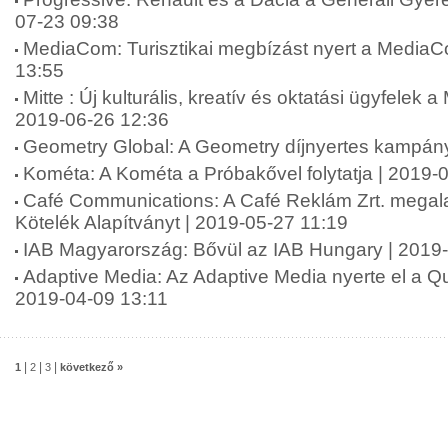
07-23 09:38
MediaCom: Turisztikai megbízást nyert a MediaC
13:55
Mitte : Új kulturális, kreatív és oktatási ügyfelek a
2019-06-26 12:36
Geometry Global: A Geometry díjnyertes kampán
Kométa: A Kométa a Próbakővel folytatja | 2019-
Café Communications: A Café Reklám Zrt. megala
Kötelék Alapítványt | 2019-05-27 11:19
IAB Magyarország: Bővül az IAB Hungary | 2019
Adaptive Media: Az Adaptive Media nyerte el a Qub
2019-04-09 13:11
|
|
|
1
2
3
következő »