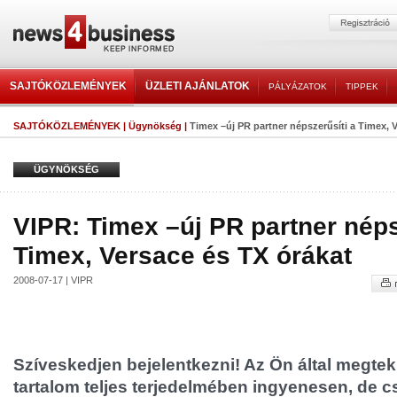
SAJTÓKÖZLEMÉNYEK
ÜZLETI AJÁNLATOK
PÁLYÁZATOK
TIPPEK
SAJTÓKÖZLEMÉNYEK
|
Ügynökség
|
Timex –új PR partner népszerűsíti a Timex, V
ÜGYNÖKSÉG
VIPR: Timex –új PR partner néps
Timex, Versace és TX órákat
2008-07-17 | VIPR
Szíveskedjen bejelentkezni! Az Ön által megtek
tartalom teljes terjedelmében ingyenesen, de cs