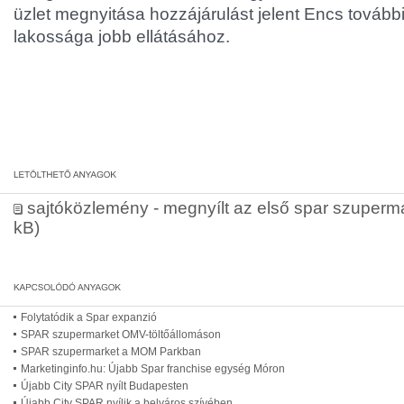
üzlet megnyitása hozzájárulást jelent Encs további
lakossága jobb ellátásához.
sajtóközlemény - megnyílt az első spar szuperm
kB)
Folytatódik a Spar expanzió
SPAR szupermarket OMV-töltőállomáson
SPAR szupermarket a MOM Parkban
Marketinginfo.hu: Újabb Spar franchise egység Móron
Újabb City SPAR nyílt Budapesten
Újabb City SPAR nyílik a belváros szívében