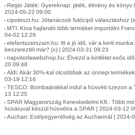
Regio Játék: Gyereknap: játék, élmény és könyv l
2024-05-22 09:00
cipoteszt.hu: Jótanácsok futócipő választáshoz (
MTI: Kína hajlandó több terméket importálni Fran
04-02 12:29
elefantszerszam.hu: Itt a jó idő, vár a kerti mun
beszereztél már? (x) | 2024-03-31 09:23
napvitorlawebshop.hu: Élvezd a kintlétet esős időb
20 09:48
Aldi: Akár 30%-kal olcsóbbak az ünnepi termékek,
03-19 12:16
TESCO: Bombaárakkal indul a húsvéti szezon a T
13 12:25
SPAR Magyarország Kereskedelmi Kft.: Több mint
húsáruval készül húsvétra a SPAR | 2024-03-12 0
Auchan: Esélyegyenlőség az Auchannál | 2024-0