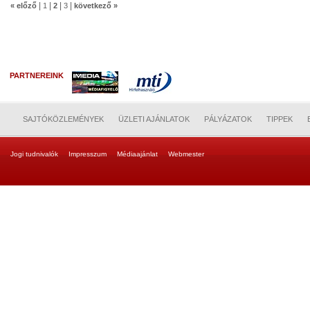
|
|
|
|
« előző
1
2
3
következő »
PARTNEREINK
SAJTÓKÖZLEMÉNYEK
ÜZLETI AJÁNLATOK
PÁLYÁZATOK
TIPPEK
Jogi tudnivalók
Impresszum
Médiaajánlat
Webmester