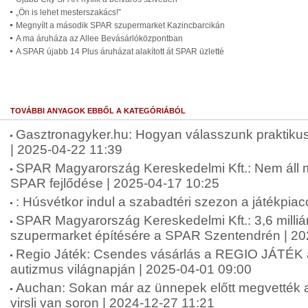
„Ön is lehet mesterszakács!”
Megnyílt a második SPAR szupermarket Kazincbarcikán
A ma áruháza az Allee Bevásárlóközpontban
A SPAR újabb 14 Plus áruházat alakított át SPAR üzletté
TOVÁBBI ANYAGOK EBBŐL A KATEGÓRIÁBÓL
Gasztronagyker.hu: Hogyan válasszunk praktikus
| 2025-04-22 11:39
SPAR Magyarország Kereskedelmi Kft.: Nem áll
SPAR fejlődése | 2025-04-17 10:25
: Húsvétkor indul a szabadtéri szezon a játékpia
SPAR Magyarország Kereskedelmi Kft.: 3,6 milliárd f
szupermarket építésére a SPAR Szentendrén | 20
Regio Játék: Csendes vásárlás a REGIO JÁTÉK
autizmus világnapján | 2025-04-01 09:00
Auchan: Sokan már az ünnepek előtt megvették a
virsli van soron | 2024-12-27 11:21