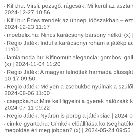
Kifli.hu: Virsli, pezsgő, rágcsák: Mi kerül az asztal
2024-12-27 10:56
Kifli.hu: Édes trendek az ünnepi időszakban – ez
2024-12-23 11:17
moebelix.hu: Nincs karácsony bársony nélkül (x) 
Regio Játék: Indul a karácsonyi roham a játékpia
11:00
lamiamoda.hu: Kifinomult elegancia: gombos, gall
(x) | 2024-11-04 11:20
Regio Játék: A magyar felnőttek harmada plüssját
10-17 09:50
Regio Játék: Mélyen a zsebükbe nyúlnak a szülő
2024-08-06 11:00
cseppke.hu: Mire kell figyelni a gyerek hálózsák k
2024-07-11 09:22
Regio Játék: Nyáron is pörög a játékpiac | 2024-
cimke-gyarto.hu: Címkék előállítása költséghaté
megoldás éri meg jobban? (x) | 2024-05-24 09:55