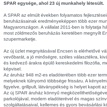
SPAR egysége, ahol 23 új munkahely létesült.
A SPAR az elmúlt években folyamatos fejlesztése
beruházásainak eredményeképpen több ezer munk
Magyarországon. A vállalat 2011-ben is folytatja há
most zöldmezős beruházás keretében megnyílt E
szupermarketje.
Az új üzlet megnyitásával Encsen is elérhetővé vá
vevőbarát, a jó minőségre, széles választékra, kiv
és kedvező árakra épülő kereskedelmi filozófia, 
képvisel.
Az áruház 948 m2-es eladóterében több ezer termé
melyeknek túlnyomó többsége frissáru. A kényelm
figyelve, grillpult, látványpékség is helyet kapott a
Az új SPAR áruház könnyű megközelíthetőségével
parkolójával, modern eladóterével és magas szín
szolgáltatásaival, kellemes és gyors bevásárlási kö