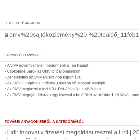
omv%20sajtóközlemény%20-%20teaidő_11feb1[
A VIVA november 5-én megünnepli a Tea Napját
Csokoládé Sarok az OMV töltőállomásokon
Zeneletöltés az OMV MusicShop kuponjával
Az OMV Hungária elindította „Utazzon stílusosan!” akcióját
Az OMV megkezdi a foci VB-t: Dél-Afrika íze a VIVÁ-ban
Az OMV megajándékozza egy kávéval a betérőket az október 1-jei Kávénapo
TOVÁBBI ANYAGOK EBBŐL A KATEGÓRIÁBÓL
Lidl: Innovativ fizetési megoldást tesztel a Lidl |