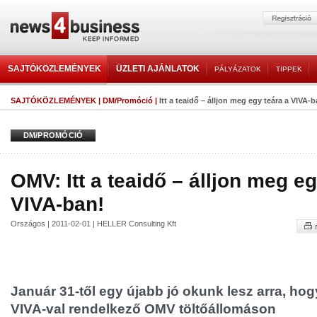
SAJTÓKÖZLEMÉNYEK
ÜZLETI AJÁNLATOK
PÁLYÁZATOK
TIPPEK
SAJTÓKÖZLEMÉNYEK
|
DM/Promóció
|
Itt a teaidő – álljon meg egy teára a VIVA-b
DM/PROMÓCIÓ
OMV: Itt a teaidő – álljon meg eg
VIVA-ban!
Országos | 2011-02-01 | HELLER Consulting Kft
Január 31-től egy újabb jó okunk lesz arra, ho
VIVA-val rendelkező OMV töltőállomáson