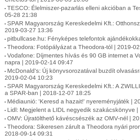
TESCO: Élelmiszer-pazarlás elleni akcióban a Te
05-28 21:38
SPAR Magyarország Kereskedelmi Kft.: Otthonszé
2019-03-27 13:36
pitbullcase.hu: Fényképes telefontok ajándékokk
Theodora: Fotópályázat a Theodora-tól | 2019-02
Vodafone: Díjmentes hívás és 90 GB internet a Vo
napra | 2019-02-14 09:47
McDonald's: Új könyvsorozatával buzdít olvasásr
2019-02-04 10:23
SPAR Magyarország Kereskedelmi Kft.: A ZWILLI
a SPAR-ban | 2018-12-07 18:25
Médiaunió: 'Keresd a hazait!' nyereményjáték | 
Lidl: Megjelent a LIDL negyedik szakácskönyve |
OMV: Újratölthető kávéscsészék az OMV-nél | 2
Theodora: Sikeresen zárult a Theodora nyári pr
2018-09-14 09:31