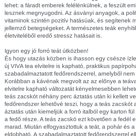
lehet: a fáradt emberek felélénkülnek, a feszült 
lesznek megnyugodni. Az ásványi anyagok, a poli
vitaminok szintén pozitív hatásúak, és segítenek 
jellemző betegségeket. A természetes teák enyhíti
életviteléből eredő stressz hatásait is.
Igyon egy jó forró teát útközben!
És hogy utazás közben is ihasson egy csésze ízlete
új VIVA tea elvitelre is kapható, praktikus papírpo
szabadalmaztatott fedőrendszerrel, amelyből nem l
Korábban a kávénak megvolt az az előnye a teáv
elvitelre kapható változatát kényelmesebben lehete
teás zacskót néhány perc áztatás után ki kellett ve
fedőrendszer lehetővé teszi, hogy a teás zacskót a
áztatás után kiemeljük a forró italból egy karton fü
a fedő része. A teás zacskó ezt követően a fedél
marad. Miután elfogyasztottuk a teát, a pohár és a
eldobható. A szabadalmaztatott fedőrendszerrel ell