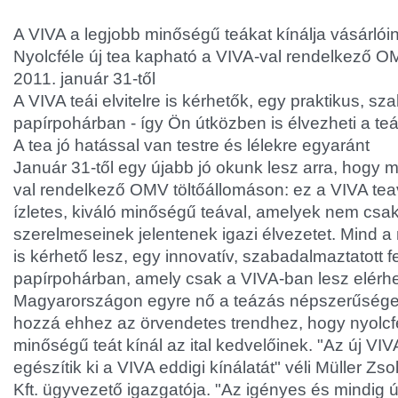
A VIVA a legjobb minőségű teákat kínálja vásárlói
Nyolcféle új tea kapható a VIVA-val rendelkező O
2011. január 31-től
A VIVA teái elvitelre is kérhetők, egy praktikus, sz
papírpohárban - így Ön útközben is élvezheti a teá
A tea jó hatással van testre és lélekre egyaránt
Január 31-től egy újabb jó okunk lesz arra, hogy 
val rendelkező OMV töltőállomáson: ez a VIVA teav
ízletes, kiváló minőségű teával, amelyek nem csak
szerelmeseinek jelentenek igazi élvezetet. Mind a n
is kérhető lesz, egy innovatív, szabadalmaztatott f
papírpohárban, amely csak a VIVA-ban lesz elérhe
Magyarországon egyre nő a teázás népszerűsége. 
hozzá ehhez az örvendetes trendhez, hogy nyolcfél
minőségű teát kínál az ital kedvelőinek. "Az új V
egészítik ki a VIVA eddigi kínálatát" véli Müller Z
Kft. ügyvezető igazgatója. "Az igényes és mindig ú