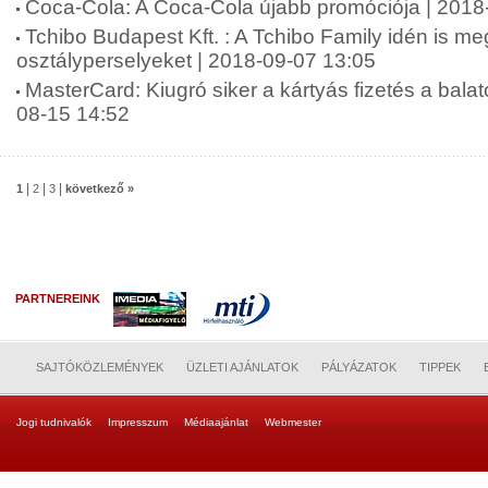
Coca-Cola: A Coca-Cola újabb promóciója | 2018
Tchibo Budapest Kft. : A Tchibo Family idén is meg
osztályperselyeket | 2018-09-07 13:05
MasterCard: Kiugró siker a kártyás fizetés a balat
08-15 14:52
|
|
|
1
2
3
következő »
PARTNEREINK
SAJTÓKÖZLEMÉNYEK
ÜZLETI AJÁNLATOK
PÁLYÁZATOK
TIPPEK
Jogi tudnivalók
Impresszum
Médiaajánlat
Webmester