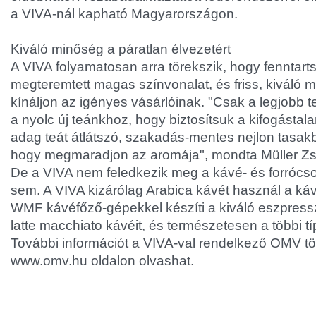
a VIVA-nál kapható Magyarországon.
Kiváló minőség a páratlan élvezetért
A VIVA folyamatosan arra törekszik, hogy fenntarts
megteremtett magas színvonalat, és friss, kiváló
kínáljon az igényes vásárlóinak. "Csak a legjobb 
a nyolc új teánkhoz, hogy biztosítsuk a kifogásta
adag teát átlátszó, szakadás-mentes nejlon tasa
hogy megmaradjon az aromája", mondta Müller Zso
De a VIVA nem feledkezik meg a kávé- és forrócs
sem. A VIVA kizárólag Arabica kávét használ a ká
WMF kávéfőző-gépekkel készíti a kiváló eszpress
latte macchiato kávéit, és természetesen a többi tí
További információt a VIVA-val rendelkező OMV tö
www.omv.hu oldalon olvashat.