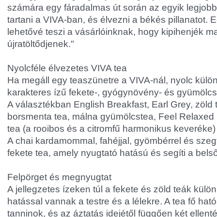
számára egy fáradalmas út során az egyik legjobb
tartani a VIVA-ban, és élvezni a békés pillanatot. 
lehetővé teszi a vásárlóinknak, hogy kipihenjék m
újratöltődjenek."
Nyolcféle élvezetes VIVA tea
Ha megáll egy teaszünetre a VIVA-nál, nyolc külö
karakteres ízű fekete-, gyógynövény- és gyümölcst
A választékban English Breakfast, Earl Grey, zöld t
borsmenta tea, málna gyümölcstea, Feel Relaxe
tea (a rooibos és a citromfű harmonikus keveréke) 
A chai kardamommal, fahéjjal, gyömbérrel és szegf
fekete tea, amely nyugtató hatású és segíti a belső
Felpörget és megnyugtat
A jellegzetes ízeken túl a fekete és zöld teák kül
hatással vannak a testre és a lélekre. A tea fő hat
tanninok, és az áztatás idejétől függően két ellentét