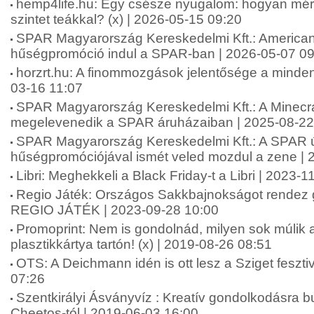
hemp4life.hu: Egy csésze nyugalom: hogyan mérsé
szintet teákkal? (x) | 2026-05-15 09:20
SPAR Magyarország Kereskedelmi Kft.: American 
hűségpromóció indul a SPAR-ban | 2026-05-07 09
horzrt.hu: A finommozgások jelentősége a minde
03-16 11:07
SPAR Magyarország Kereskedelmi Kft.: A Minecra
megelevenedik a SPAR áruházaiban | 2025-08-22
SPAR Magyarország Kereskedelmi Kft.: A SPAR 
hűségpromóciójával ismét veled mozdul a zene | 
Libri: Meghekkeli a Black Friday-t a Libri | 2023-
Regio Játék: Országos Sakkbajnokságot rendez
REGIO JÁTÉK | 2023-09-28 10:00
Promoprint: Nem is gondolnád, milyen sok múlik 
plasztikkártya tartón! (x) | 2019-08-26 08:51
OTS: A Deichmann idén is ott lesz a Sziget feszti
07:26
Szentkirályi Ásványvíz : Kreatív gondolkodásra bu
Cheetos-tól | 2019-06-03 16:00