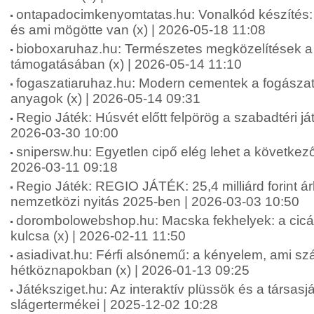
ontapadocimkenyomtatas.hu: Vonalkód készíté
és ami mögötte van (x) | 2026-05-18 11:08
bioboxaruhaz.hu: Természetes megközelítések a f
támogatásában (x) | 2026-05-14 11:10
fogaszatiaruhaz.hu: Modern cementek a fogásza
anyagok (x) | 2026-05-14 09:31
Regio Játék: Húsvét előtt felpörög a szabadtéri ját
2026-03-30 10:00
snipersw.hu: Egyetlen cipő elég lehet a következő
2026-03-11 09:18
Regio Játék: REGIO JÁTÉK: 25,4 milliárd forint á
nemzetközi nyitás 2025-ben | 2026-03-03 10:50
dorombolowebshop.hu: Macska fekhelyek: a cic
kulcsa (x) | 2026-02-11 11:50
asiadivat.hu: Férfi alsónemű: a kényelem, ami sz
hétköznapokban (x) | 2026-01-13 09:25
Játéksziget.hu: Az interaktív plüssök és a társas
slágertermékei | 2025-12-02 10:28