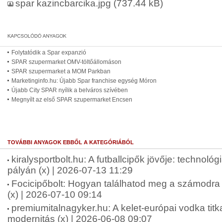
spar kazincbarcika.jpg
(737.44 kB)
Folytatódik a Spar expanzió
SPAR szupermarket OMV-töltőállomáson
SPAR szupermarket a MOM Parkban
Marketinginfo.hu: Újabb Spar franchise egység Móron
Újabb City SPAR nyílik a belváros szívében
Megnyílt az első SPAR szupermarket Encsen
TOVÁBBI ANYAGOK EBBŐL A KATEGÓRIÁBÓL
kiralysportbolt.hu: A futballcipők jövője: technológ
pályán (x) | 2026-07-13 11:29
Focicipőbolt: Hogyan találhatod meg a számodra 
(x) | 2026-07-10 09:14
premiumitalnagyker.hu: A kelet-európai vodka tit
modernitás (x) | 2026-06-08 09:07