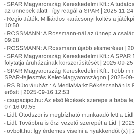
SPAR Magyarország Kereskedelmi Kft.: A tudatos
az ünnepek alatt - így reagál a SPAR | 2025-11-24
Regio Játék: Milliárdos karácsonyi költés a játék
10:50
ROSSMANN: A Rossmann-nál az ünnep a családró
09:28
ROSSMANN: A Rossmann újabb elismerései | 20
SPAR Magyarország Kereskedelmi Kft.: A SPAR
folytatja áruházainak korszerűsítését | 2025-09-25
SPAR Magyarország Kereskedelmi Kft.: Több mint 2
SPAR-fejlesztés Kelet-Magyarországon | 2025-09
RS Bútoráruház : A MediaMarkt Békéscsabán is 
erősít | 2025-09-16 12:53
csupacipo.hu: Az első lépések szerepe a baba fej
07-16 09:55
Lidl: Ötödször is megbízható munkaadó lett a Lid
Lidl: Továbbra is őrzi vezető szerepét a Lidl | 20
ovbolt.hu: Így érdemes viselni a nyakkendőt (x) 