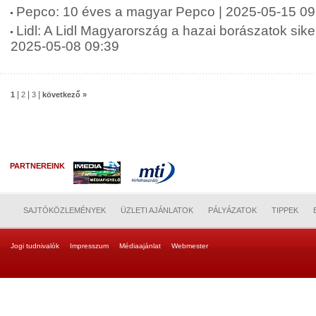
Pepco: 10 éves a magyar Pepco | 2025-05-15 09
Lidl: A Lidl Magyarország a hazai borászatok siker
2025-05-08 09:39
|
|
|
1
2
3
következő »
PARTNEREINK
SAJTÓKÖZLEMÉNYEK
ÜZLETI AJÁNLATOK
PÁLYÁZATOK
TIPPEK
Jogi tudnivalók
Impresszum
Médiaajánlat
Webmester