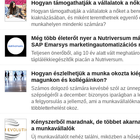
Hogyan támogathatják a vállalatok a nők
Hogyan támogathatják a vállalatok a nőket a ben
kiaknázásában, és miként teremthetnek egyenlő 
munkahelyen mindenki számára?
Még több életerőt nyer a Nutriversum má
SAP Emarsys marketingautomatizációs r
Teljesen önerőből, alig 10 év alatt vált meghatá
táplálékkiegészítők piacán a Nutriversum.
Hogyan észlelhetjük a munka okozta kiég
magunkon és kollégáinkon?
Számos dolgozó számára kevésbé szól az ünnep
szépségéről a december: bizonyos iparágban a l
a felgyorsulás a jellemző, ami a munkavállalókna
többletterhelést okoz.
Kényszerből maradnak, de többet akarna
a munkavállalók
Új munkavállalót nehéz találni, miközben a hűsé