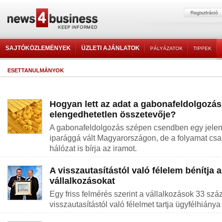
SAJTÓKÖZLEMÉNYEK
ÜZLETI AJÁNLATOK
PÁLYÁZATOK
TIPPEK
ESETTANULMÁNYOK
Hogyan lett az adat a gabonafeldolgozás
elengedhetetlen összetevője?
A gabonafeldolgozás szépen csendben egy jelentő
iparággá vált Magyarországon, de a folyamat csa
hálózat is bírja az iramot.
A visszautasítástól való félelem bénítja a
vállalkozásokat
Egy friss felmérés szerint a vállalkozások 33 szá
visszautasítástól való félelmet tartja ügyfélhiánya