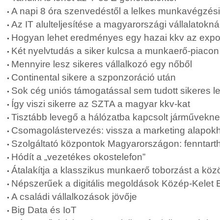
A napi 8 óra szenvedéstől a lelkes munkavégzés
Az IT alulteljesítése a magyarországi vállalatokná
Hogyan lehet eredményes egy hazai kkv az expo
Két nyelvtudás a siker kulcsa a munkaerő-piacon
Mennyire lesz sikeres vállalkozó egy nőből
Continental sikere a szponzoráció után
Sok cég uniós támogatással sem tudott sikeres l
Így viszi sikerre az SZTA a magyar kkv-kat
Tisztább levegő a hálózatba kapcsolt járművekn
Csomagolástervezés: vissza a marketing alapok
Szolgáltató központok Magyarországon: fenntarth
Hódít a „vezetékes okostelefon”
Átalakítja a klasszikus munkaerő toborzást a kö
Népszerűek a digitális megoldások Közép-Kelet
A családi vállalkozások jövője
Big Data és IoT