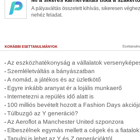
Mi a sikeres karrierváltás titka a szakért
A pályaváltás összetett kihívás, sikeresen véghe
nehéz feladat.
Esettanulm
KORÁBBI ESETTANULMÁNYOK
Az eszközhatékonyság a vállalatok versenyképe
Szemléletváltás a bányászatban
A nomád, a játékos és az üzletkötő
Egyre inkább aranyat ér a lojális munkaerő
Internetezni a repülés idő alatt is
100 milliós bevételt hozott a Fashion Days akciój
Túlbuzgó az Y generáció?
Az Aeroflot a Manchester United szponzora
Elbeszélnek egymás mellett a cégek és a fiatalo
Tanulni is lehet az Y és Z generációktól