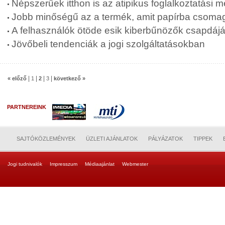
Népszerűek itthon is az atipikus foglalkoztatási
Jobb minőségű az a termék, amit papírba csoma
A felhasználók ötöde esik kiberbűnözők csapdájá
Jövőbeli tendenciák a jogi szolgáltatásokban
|
|
|
|
« előző
1
2
3
következő »
PARTNEREINK
SAJTÓKÖZLEMÉNYEK
ÜZLETI AJÁNLATOK
PÁLYÁZATOK
TIPPEK
Jogi tudnivalók
Impresszum
Médiaajánlat
Webmester