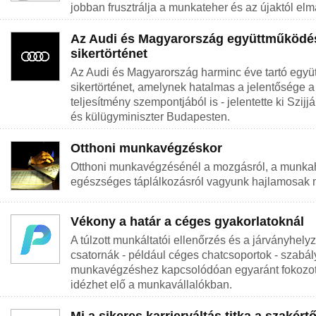
jobban frusztrálja a munkateher és az újaktól elma
Az Audi és Magyarország együttműködés
sikertörténet
Az Audi és Magyarország harminc éve tartó együ
sikertörténet, amelynek hatalmas a jelentősége
teljesítmény szempontjából is - jelentette ki Szij
és külügyminiszter Budapesten.
Otthoni munkavégzéskor
Otthoni munkavégzésénél a mozgásról, a munka
egészséges táplálkozásról vagyunk hajlamosak 
Vékony a határ a céges gyakorlatoknál
A túlzott munkáltatói ellenőrzés és a járványhel
csatornák - például céges chatcsoportok - szabál
munkavégzéshez kapcsolódóan egyaránt fokozott
idézhet elő a munkavállalókban.