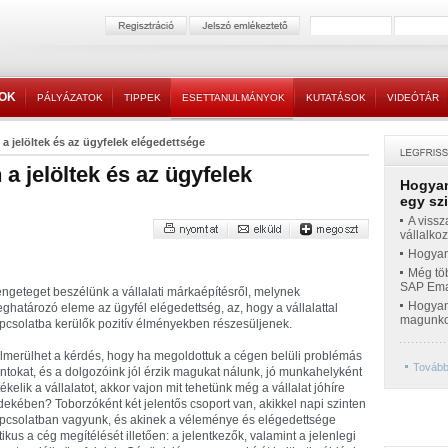
TOK
PÁLYÁZATOK
TIPPEK
ESETTANULMÁNYOK
KUTATÁSOK
VIDEÓTÁR
 a jelöltek és az ügyfelek elégedettsége
 a jelöltek és az ügyfelek
Hogyan
egy sz
A vissz
vállalko
Hogyan 
Még töb
SAP Emar
ngeteget beszélünk a vállalati márkaépítésről, melynek
Hogyan 
ghatározó eleme az ügyfél elégedettség, az, hogy a vállalattal
magunko
pcsolatba kerülők pozitív élményekben részesüljenek.
lmerülhet a kérdés, hogy ha megoldottuk a cégen belüli problémás
Tovább
ntokat, és a dolgozóink jól érzik magukat nálunk, jó munkahelyként
tékelik a vállalatot, akkor vajon mit tehetünk még a vállalat jóhíre
dekében? Toborzóként két jelentős csoport van, akikkel napi szinten
pcsolatban vagyunk, és akinek a véleménye és elégedettsége
itikus a cég megítélését illetően: a jelentkezők, valamint a jelenlegi