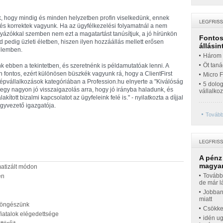
ik, hogy mindig és minden helyzetben profin viselkedünk, ennek
s korrektek vagyunk. Ha az ügyfélkezelési folyamatnál a nem
ályázókkal szemben nem ezt a magatartást tanúsítjuk, a jó hírünkön
Fontos 
pedig üzleti életben, hiszen ilyen hozzáállás mellett erősen
állásin
elemben.
Három t
Öt taná
nk ebben a tekintetben, és szeretnénk is példamutatóak lenni. A
en fontos, ezért különösen büszkék vagyunk rá, hogy a ClientFirst
Micro 
épvállalkozások kategóriában a Profession.hu elnyerte a "Kiválóság
5 dolo
 egy nagyon jó visszaigazolás arra, hogy jó irányba haladunk, és
vállalko
kított bizalmi kapcsolatot az ügyfeleink felé is." - nyilatkozta a díjjal
ügyvezető igazgatója.
További
A pénz
magyar
atizált módon
Továbbr
en
de már l
Jobban
miatt
böngészünk
Csökke
iatalok elégedettsége
idén ug