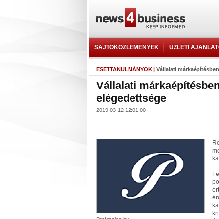
SAJTÓKÖZLEMÉNYEK
ÜZLETI AJÁNLA
ESETTANULMÁNYOK
|
Vállalati márkaépítésben
Vállalati márkaépítésben
elégedettsége
2019-03-12 12:01:00
Re
me
ka
Fe
po
ér
ér
ka
kr