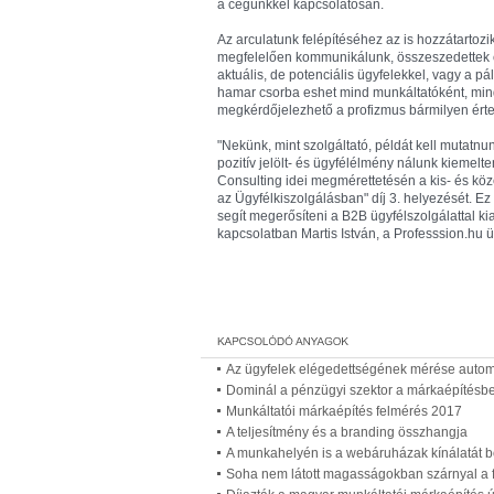
a cégünkkel kapcsolatosan.
Az arculatunk felépítéséhez az is hozzátartoz
megfelelően kommunikálunk, összeszedettek é
aktuális, de potenciális ügyfelekkel, vagy a p
hamar csorba eshet mind munkáltatóként, mind 
megkérdőjelezhető a profizmus bármilyen ért
"Nekünk, mint szolgáltató, példát kell mutatnu
pozitív jelölt- és ügyfélélmény nálunk kiemelt
Consulting idei megmérettetésén a kis- és köz
az Ügyfélkiszolgálásban" díj 3. helyezését. Ez
segít megerősíteni a B2B ügyfélszolgálattal kiala
kapcsolatban Martis István, a Professsion.hu 
Az ügyfelek elégedettségének mérése autom
Dominál a pénzügyi szektor a márkaépítésb
Munkáltatói márkaépítés felmérés 2017
A teljesítmény és a branding összhangja
A munkahelyén is a webáruházak kínálatát 
Soha nem látott magasságokban szárnyal a f