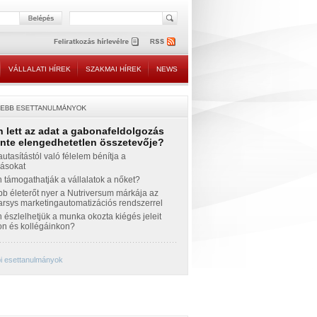
VÁLLALATI HÍREK
SZAKMAI HÍREK
NEWS
 lett az adat a gabonafeldolgozás
inte elengedhetetlen összetevője?
autasítástól való félelem bénítja a
zásokat
támogathatják a vállalatok a nőket?
b életerőt nyer a Nutriversum márkája az
sys marketingautomatizációs rendszerrel
észlelhetjük a munka okozta kiégés jeleit
n és kollégáinkon?
i esettanulmányok