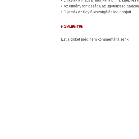
Díjazták a magyar munkáltatói márkaépítés út
Az élmény fontossága az ügyfélkiszolgálásb
Díjazták az ügyfélkiszolgálás legjobbjait