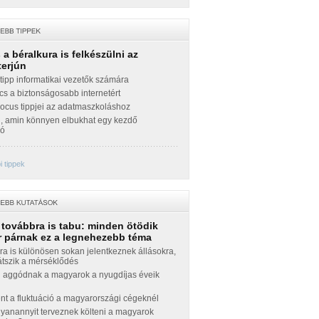
a béralkura is felkészülni az
terjún
ipp informatikai vezetők számára
cs a biztonságosabb internetért
Focus tippjei az adatmaszkoláshoz
g, amin könnyen elbukhat egy kezdő
zó
 tippek
 továbbra is tabu: minden ötödik
 párnak ez a legnehezebb téma
a is különösen sokan jelentkeznek állásokra,
átszik a mérséklődés
 aggódnak a magyarok a nyugdíjas éveik
nt a fluktuáció a magyarországi cégeknél
yanannyit terveznek költeni a magyarok