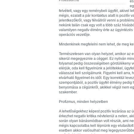
Profession.hu
és
eg
felvételt, vagy egy reménybeli ügyfél, akivel l
mégis, ezalatt a pár kontaktus alatt is pozit
jelentkezőkről, vagy félvállról venni a problém
nekünk talán csak egy volt a több száz hívásb
valamilyen negatív élmény érte az ügyintézés fo
operációs vezetője.
Mindenkinek megfelelni nem lehet, de meg kel
Természetesen van olyan helyzet, amikor az e
sikerül megegyeznie a céggel. Ez nyilván minde
folyamat pedig összességében gördülékeny vo
elérjük, oda kell figyelnünk a jelöltekkel, üg
válasszal kell szolgálnunk. Figyelni kell arra
elvárható figyelmet és időt. Egy korrektül lev
szempontjából, a pozitív ügyfél élmény pedi
benyomása a cégünkről, akikkel végül nem egy
szakember.
Profizmus, minden helyzetben
A lehetőségekhez képest pozitív lezárása az ü
érkezhet negatív kritika névtelenül a neten, ak
során olyan bánásmódban volt részük, ami neg
mégis kapcsolatba kell lépnünk egy elutasítot
esetben akkor valósulhat meg legegyszerűbben