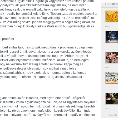
 potenciális ügyfeleink. Cégünk jó vagy rossz hírét keltheti például
y pályázó, aki jelentkezett hozzánk egy állásra, de nem nyert
ehet, hogy csak pár e-mailt váltottunk, vagy telefonon beszéltünk,
ív vagy negatív benyomást kelthettünk. "Sosem szabad megfeledkezni a
áját azoknak, akikkel csak futólag volt dolgunk. Az az érdeklődő, aki
ól, valószínűleg sokkal jobban megjegyezte a céget, főleg akkor, ha
lyamán." - fejti ki Király Csilla a Profession.hu ügyfélszolgálati és
l próbálni
mbert elutasítják, nem tudják megoldani a problémáját, vagy nem
nkit rosszul érinti, ugyanakkor, ha a cég korrekt, az ügyintézési
lt, a végső benyomás mégsem lesz negatív. "Ahhoz, hogy ezt
yfelekkel való folyamatos kommunikációra, akkor is, ha nemleges
, hogy ne keltsünk futószalag érzetet, mindenki kapja meg az
ezényelt egyeztetési folyamaton sok múlhat a megítélés
g hozzásegít ahhoz, hogy azoknak is megmaradjon a kellemes
ezünk meg." - részletezi a gondos ügyfélkezelés alapjait a
gymenetnek azért is fontos, mert olyan emberektől, cégektől
ik szerettek volna együtt dolgozni velünk, de az ügyintézési folyamat
atív nyomot hagyott bennük. Előállhat olyan helyzet, hogy később
t jelentkezővel, vagy nem megfelelően kezelt ügyféllel. Ez minden
, ha a folyamat során az ügyfél nem szerezett negatív élményeket
Tovább