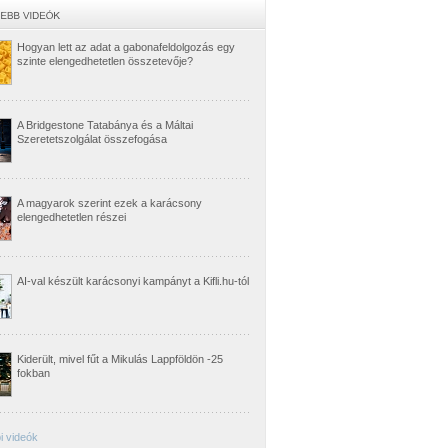
Hogyan lett az adat a gabonafeldolgozás egy
szinte elengedhetetlen összetevője?
A Bridgestone Tatabánya és a Máltai
Szeretetszolgálat összefogása
A magyarok szerint ezek a karácsony
elengedhetetlen részei
AI-val készült karácsonyi kampányt a Kifli.hu-tól
Kiderült, mivel fűt a Mikulás Lappföldön -25
fokban
i videók