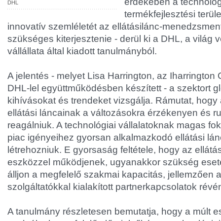
érdekében a technológ
DHL
termékfejlesztési terül
innovatív szemléletét az ellátásilánc-menedzsment 
szükséges kiterjesztenie - derül ki a DHL, a világ v
vállállata által kiadott tanulmányból.
A jelentés - melyet Lisa Harrington, az Iharrington
DHL-lel együttműködésben készített - a szektort gl
kihívásokat és trendeket vizsgálja. Rámutat, hogy 
ellátási láncainak a változásokra érzékenyen és r
reagálniuk. A technológiai vállalatoknak magas fok
piac igényeihez gyorsan alkalmazkodó ellátási lán
létrehozniuk. E gyorsaság feltétele, hogy az ellátá
eszközzel működjenek, ugyanakkor szükség eset
álljon a megfelelő szakmai kapacitás, jellemzően a 
szolgáltatókkal kialakított partnerkapcsolatok révé
A tanulmány részletesen bemutatja, hogy a múlt