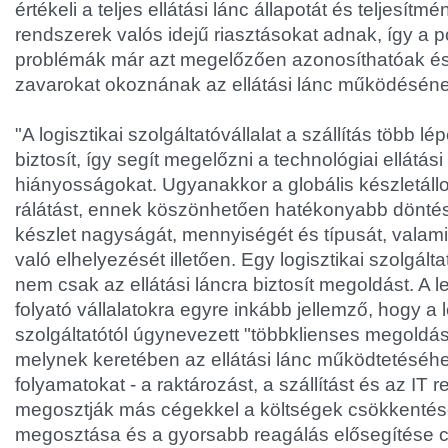
értékeli a teljes ellátási lánc állapotát és teljesítm
rendszerek valós idejű riasztásokat adnak, így a po
problémák már azt megelőzően azonosíthatóak és
zavarokat okoznának az ellátási lánc működésén
"A logisztikai szolgáltatóvállalat a szállítás több lép
biztosít, így segít megelőzni a technológiai ellátás
hiányosságokat. Ugyanakkor a globális készletállo
rálátást, ennek köszönhetően hatékonyabb dönté
készlet nagyságát, mennyiségét és típusát, valamin
való elhelyezését illetően. Egy logisztikai szolgált
nem csak az ellátási láncra biztosít megoldást. A 
folyató vállalatokra egyre inkább jellemző, hogy a l
szolgáltatótól úgynevezett "többklienses megoldás
melynek keretében az ellátási lánc működtetéséh
folyamatokat - a raktározást, a szállítást és az IT 
megosztják más cégekkel a költségek csökkentés
megosztása és a gyorsabb reagálás elősegítése cé