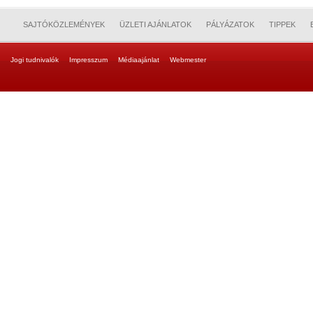
SAJTÓKÖZLEMÉNYEK
ÜZLETI AJÁNLATOK
PÁLYÁZATOK
TIPPEK
Jogi tudnivalók
Impresszum
Médiaajánlat
Webmester