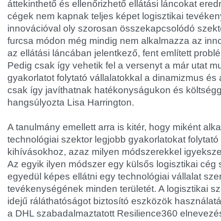
áttekinthető és ellenőrizhető ellátási láncokat ere
cégek nem kapnak teljes képet logisztikai tevéke
innovációval oly szorosan összekapcsolódó szek
furcsa módon még mindig nem alkalmazza az inno
az ellátási láncában jelentkező, fent említett pro
Pedig csak így vehetik fel a versenyt a már utat mu
gyakorlatot folytató vállalatokkal a dinamizmus és
csak így javíthatnak hatékonyságukon és költség
hangsúlyozta Lisa Harrington.
A tanulmány emellett arra is kitér, hogy miként al
technológiai szektor legjobb gyakorlatokat folytató 
kihívásokhoz, azaz milyen módszerekkel igyeksze
Az egyik ilyen módszer egy külsős logisztikai cég
egyedül képes ellátni egy technológiai vállalat sze
tevékenységének minden területét. A logisztikai szo
idejű ráláthatóságot biztosító eszközök használatá
a DHL szabadalmaztatott Resilience360 elnevezés