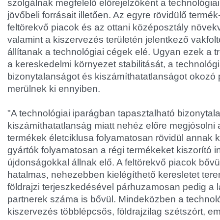
szolgálnak megfelelő előrejelzőként a technológia
jövőbeli forrásait illetően. Az egyre rövidülő termék
feltörekvő piacok és az ottani középosztály növek
valamint a kiszervezés területén jelentkező vakfol
állítanak a technológiai cégek elé. Ugyan ezek a 
a kereskedelmi környezet stabilitását, a technológ
bizonytalanságot és kiszámíthatatlanságot okozó
merülnek ki ennyiben.
"A technológiai iparágban tapasztalható bizonytal
kiszámíthatatlanság miatt nehéz előre megjósolni a
termékek életciklusa folyamatosan rövidül annak 
gyártók folyamatosan a régi termékeket kiszorító i
újdonságokkal állnak elő. A feltörekvő piacok bőv
hatalmas, nehezebben kielégíthető keresletet terem
földrajzi terjeszkedésével párhuzamosan pedig a 
partnerek száma is bővül. Mindeközben a technológ
kiszervezés többlépcsős, földrajzilag szétszórt, e