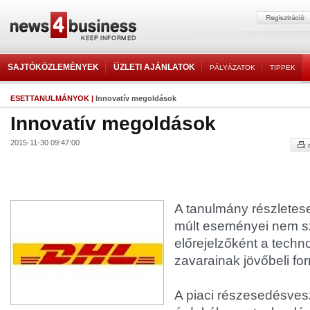
SAJTÓKÖZLEMÉNYEK
ÜZLETI AJÁNLATOK
PÁLYÁZATOK
TIPPEK
ESETTANULMÁNYOK
|
Innovatív megoldások
Innovatív megoldások
2015-11-30 09:47:00
A tanulmány részletes
múlt eseményei nem s
előrejelzőként a techno
zavarainak jövőbeli forr
A piaci részesedésve